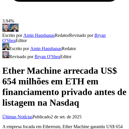
3.94%
Escrito por
Amin Haqshanas
Redator
Revisado por
Bryan
O'Shea
Editor
Escrito por
Amin Haqshanas
Redator
Revisado por
Bryan O'Shea
Editor
Ether Machine arrecada US$
654 milhões em ETH em
financiamento privado antes de
listagem na Nasdaq
Últimas Notícias
Publicado
2 de set. de 2025
A empresa focada em Ethereum, Ether Machine garantiu US$ 654