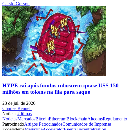
Cassio Gusson
HYPE cai após fundos colocarem quase US$ 150
milhões em tokens na fila para saque
23 de jul. de 2026
Charles Bennett
Notícias
Últimas
Notícias
Mercados
Bitcoin
Ethereum
Blockchain
Altcoins
Regulamento
Patrocinado
Artigos Patrocinados
Comunicados de Imprensa
Ecossistema
Magazine
Accelerator
Events
Decentralization