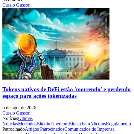
Cassio Gusson
Tokens nativos de DeFi estão 'morrendo' e perdendo
espaço para ações tokenizadas
6 de ago. de 2026
Cassio Gusson
Notícias
Últimas
Notícias
Mercados
Bitcoin
Ethereum
Blockchain
Altcoins
Regulamento
Patrocinado
Artigos Patrocinados
Comunicados de Imprensa