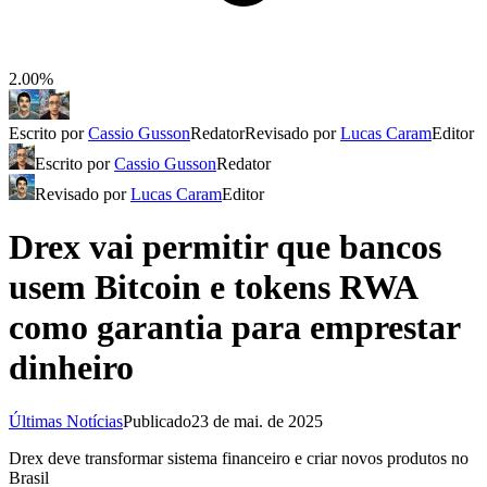
2.00%
Escrito por
Cassio Gusson
Redator
Revisado por
Lucas Caram
Editor
Escrito por
Cassio Gusson
Redator
Revisado por
Lucas Caram
Editor
Drex vai permitir que bancos
usem Bitcoin e tokens RWA
como garantia para emprestar
dinheiro
Últimas Notícias
Publicado
23 de mai. de 2025
Drex deve transformar sistema financeiro e criar novos produtos no
Brasil