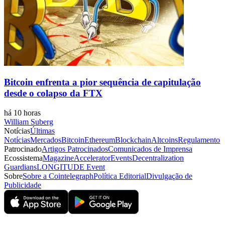
Bitcoin enfrenta a pior sequência de capitulação
desde o colapso da FTX
há 10 horas
William Suberg
Notícias
Últimas
Notícias
Mercados
Bitcoin
Ethereum
Blockchain
Altcoins
Regulamento
Patrocinado
Artigos Patrocinados
Comunicados de Imprensa
Ecossistema
Magazine
Accelerator
Events
Decentralization
Guardians
LONGITUDE Event
Sobre
Sobre a Cointelegraph
Política Editorial
Divulgação de
Publicidade