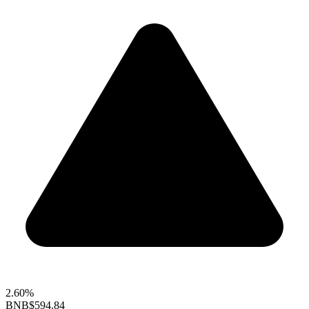
2.60%
BNB
$594.84