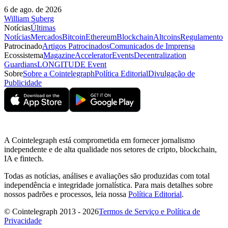
6 de ago. de 2026
William Suberg
Notícias
Últimas
Notícias
Mercados
Bitcoin
Ethereum
Blockchain
Altcoins
Regulamento
Patrocinado
Artigos Patrocinados
Comunicados de Imprensa
Ecossistema
Magazine
Accelerator
Events
Decentralization
Guardians
LONGITUDE Event
Sobre
Sobre a Cointelegraph
Política Editorial
Divulgação de
Publicidade
A Cointelegraph está comprometida em fornecer jornalismo
independente e de alta qualidade nos setores de cripto, blockchain,
IA e fintech.
Todas as notícias, análises e avaliações são produzidas com total
independência e integridade jornalística. Para mais detalhes sobre
nossos padrões e processos, leia nossa
Política Editorial
.
© Cointelegraph 2013 - 2026
Termos de Serviço e Política de
Privacidade