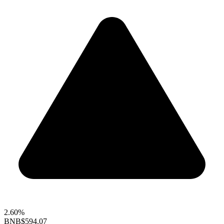
2.60%
BNB
$594.07