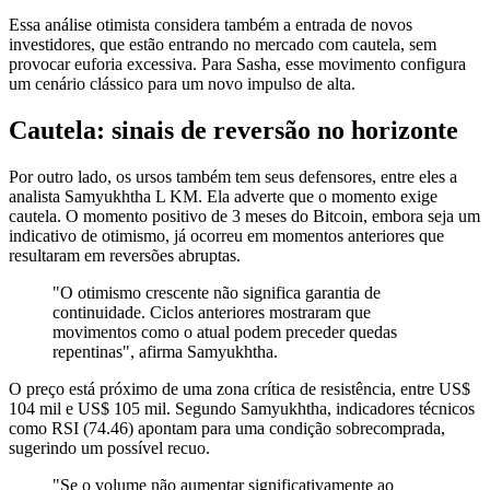
Essa análise otimista considera também a entrada de novos
investidores, que estão entrando no mercado com cautela, sem
provocar euforia excessiva. Para Sasha, esse movimento configura
um cenário clássico para um novo impulso de alta.
Cautela: sinais de reversão no horizonte
Por outro lado, os ursos também tem seus defensores, entre eles a
analista Samyukhtha L KM. Ela adverte que o momento exige
cautela. O momento positivo de 3 meses do Bitcoin, embora seja um
indicativo de otimismo, já ocorreu em momentos anteriores que
resultaram em reversões abruptas.
"O otimismo crescente não significa garantia de
continuidade. Ciclos anteriores mostraram que
movimentos como o atual podem preceder quedas
repentinas", afirma Samyukhtha.
O preço está próximo de uma zona crítica de resistência, entre US$
104 mil e US$ 105 mil. Segundo Samyukhtha, indicadores técnicos
como RSI (74.46) apontam para uma condição sobrecomprada,
sugerindo um possível recuo.
"Se o volume não aumentar significativamente ao