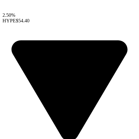
2.50%
HYPE
$54.40