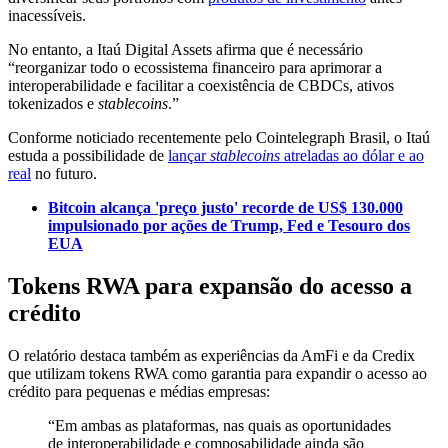
inacessíveis.
No entanto, a Itaú Digital Assets afirma que é necessário
“reorganizar todo o ecossistema financeiro para aprimorar a
interoperabilidade e facilitar a coexistência de CBDCs, ativos
tokenizados e
stablecoins
.”
Conforme noticiado recentemente pelo Cointelegraph Brasil, o Itaú
estuda a possibilidade de
lançar
stablecoins
atreladas ao dólar e ao
real
no futuro.
Bitcoin alcança 'preço justo' recorde de US$ 130.000
impulsionado por ações de Trump, Fed e Tesouro dos
EUA
Tokens RWA para expansão do acesso a
crédito
O relatório destaca também as experiências da AmFi e da Credix
que utilizam tokens RWA como garantia para expandir o acesso ao
crédito para pequenas e médias empresas:
“Em ambas as plataformas, nas quais as oportunidades
de interoperabilidade e composabilidade ainda são