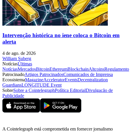
Intervenção histórica no iene coloca o Bitcoin em
alerta
4 de ago. de 2026
William Suberg
Notícias
Últimas
Notícias
Mercados
Bitcoin
Ethereum
Blockchain
Altcoins
Regulamento
Patrocinado
Artigos Patrocinados
Comunicados de Imprensa
Ecossistema
Magazine
Accelerator
Events
Decentralization
Guardians
LONGITUDE Event
Sobre
Sobre a Cointelegraph
Política Editorial
Divulgação de
Publicidade
A Cointelegraph está comprometida em fornecer jornalismo