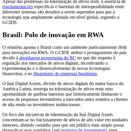
Apesar das promessas da tokenização de ativos reais, a ausência de
regulamentações
específicas e barreiras de interoperabilidade entre
diferentes sistemas são desafios a serem superados para que a
tecnologia seja amplamente adotada em nível global, segundo o
GCIDE.
Brasil: Polo de inovação em RWA
O relatório aponta o Brasil como um ambiente particularmente fértil
para inovações em RWA. O GCIDE atribui o protagonismo do país
devido à
abordagem progressista do BC
no que diz respeito à
regulação dos mercados de ativos digitais, incentivando a
experimentação e o desenvolvimento de novas tecnologias
financeiras, e ao
dinamismo de empresas brasileiras
.
O Itaú Digital Assets, divisão de ativos digitais do maior banco da
América Latina, enxerga na tokenização de ativos reais uma
oportunidade de quebrar barreiras que historicamente limitaram o
acesso de pequenos investidores a mercados antes restritos a clientes
de alta renda ou investidores institucionais.
Os foco das iniciativas de tokenização da Itaú Digital Assets
concentram-se no fracionamento de ativos de alto valor em unidades
menores, abrindo caminho para que um público mais amplo possa
diversificar seus portfólios com
produtos de investimento
antes