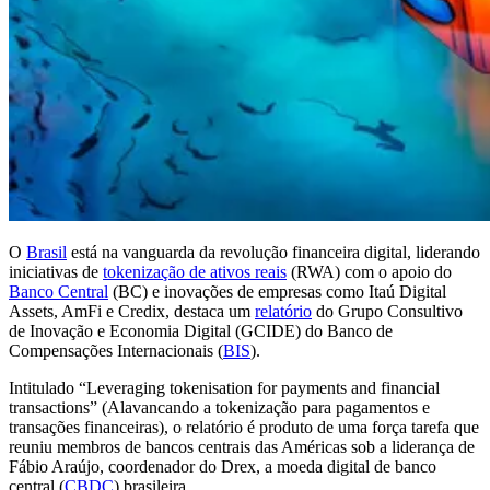
O
Brasil
está na vanguarda da revolução financeira digital, liderando
iniciativas de
tokenização de ativos reais
(RWA) com o apoio do
Banco Central
(BC) e inovações de empresas como Itaú Digital
Assets, AmFi e Credix, destaca um
relatório
do Grupo Consultivo
de Inovação e Economia Digital (GCIDE) do Banco de
Compensações Internacionais (
BIS
).
Intitulado “Leveraging tokenisation for payments and financial
transactions” (Alavancando a tokenização para pagamentos e
transações financeiras), o relatório é produto de uma força tarefa que
reuniu membros de bancos centrais das Américas sob a liderança de
Fábio Araújo, coordenador do Drex, a moeda digital de banco
central (
CBDC
) brasileira.