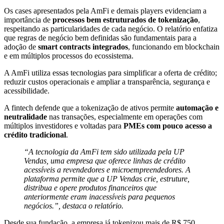
Os cases apresentados pela AmFi e demais players evidenciam a
importância de
processos bem estruturados de tokenização
,
respeitando as particularidades de cada negócio. O relatório enfatiza
que regras de negócio bem definidas são fundamentais para a
adoção de
smart contracts integrados
, funcionando em blockchain
e em múltiplos processos do ecossistema.
A AmFi utiliza essas tecnologias para simplificar a oferta de crédito;
reduzir custos operacionais e ampliar a transparência, segurança e
acessibilidade.
A fintech defende que a tokenização de ativos permite
automação e
neutralidade
nas transações, especialmente em operações com
múltiplos investidores e voltadas para
PMEs com pouco acesso a
crédito tradicional
.
“A tecnologia da AmFi tem sido utilizada pela UP
Vendas, uma empresa que oferece linhas de crédito
acessíveis a revendedores e microempreendedores. A
plataforma permite que a UP Vendas crie, estruture,
distribua e opere produtos financeiros que
anteriormente eram inacessíveis para pequenos
negócios.”, destaca o relatório.
Desde sua fundação, a empresa já tokenizou mais de R$ 750