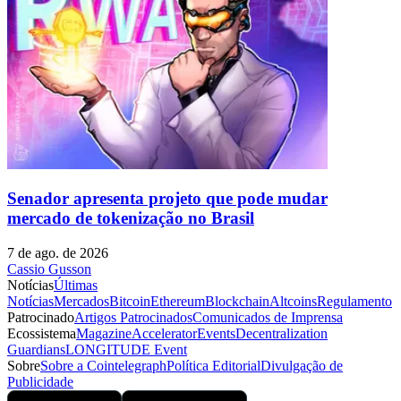
Senador apresenta projeto que pode mudar
mercado de tokenização no Brasil
7 de ago. de 2026
Cassio Gusson
Notícias
Últimas
Notícias
Mercados
Bitcoin
Ethereum
Blockchain
Altcoins
Regulamento
Patrocinado
Artigos Patrocinados
Comunicados de Imprensa
Ecossistema
Magazine
Accelerator
Events
Decentralization
Guardians
LONGITUDE Event
Sobre
Sobre a Cointelegraph
Política Editorial
Divulgação de
Publicidade