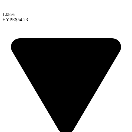
1.08%
HYPE
$54.23