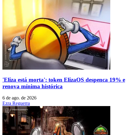
'Eliza está morta': token ElizaOS despenca 19% e
renova mínima histórica
6 de ago. de 2026
Ezra Reguerra