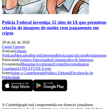
Polícia Federal investiga 32 sites de IA que permitem
criação de imagens de nudez com pagamento em
cripto
28 de jul. de 2026
Cassio Gusson
Notícias
Últimas
Notícias
Mercados
Bitcoin
Ethereum
Blockchain
Altcoins
Regulamento
Patrocinado
Artigos Patrocinados
Comunicados de Imprensa
Ecossistema
Magazine
Accelerator
Events
Decentralization
Guardians
LONGITUDE Event
Sobre
Sobre a Cointelegraph
Política Editorial
Divulgação de
Publicidade
A Cointelegraph está comprometida em fornecer jornalismo