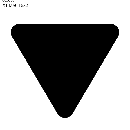
0.10%
XLM
$0.1632