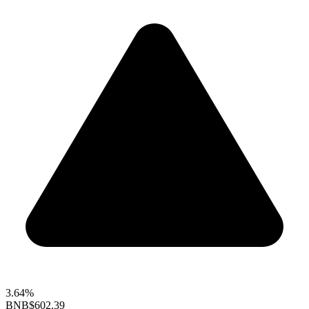
3.64%
BNB
$602.39