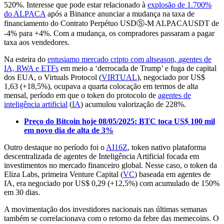
520%. Interesse que pode estar relacionado à
explosão de 1.700%
do ALPACA
após a Binance anunciar a mudança na taxa de
financiamento do Contrato Perpétuo USDⓈ-M ALPACAUSDT de
-4% para +4%. Com a mudança, os compradores passaram a pagar
taxa aos vendedores.
Na esteira do
entusiamo mercado cripto com altseason, agentes de
IA, RWA e ETFs
em meio a ‘derrocada de Trump’ e fuga de capital
dos EUA, o Virtuals Protocol (
VIRTUAL
), negociado por US$
1,63 (+18,5%), ocupava a quarta colocação em termos de alta
mensal, período em que o token do protocolo de
agentes de
inteligência artificial
(
IA
) acumulou valorização de 228%.
Preço do Bitcoin hoje 08/05/2025: BTC toca US$ 100 mil
em novo dia de alta de 3%
Outro destaque no período foi o
AI16Z
, token nativo plataforma
descentralizada de agentes de Inteligência Artificial focada em
investimentos no mercado financeiro global. Nesse caso, o token da
Eliza Labs, primeira Venture Capital (
VC
) baseada em agentes de
IA, era negociado por US$ 0,29 (+12,5%) com acumulado de 150%
em 30 dias.
A movimentação dos investidores nacionais nas últimas semanas
também se correlacionava com o retorno da febre das memecoins. O