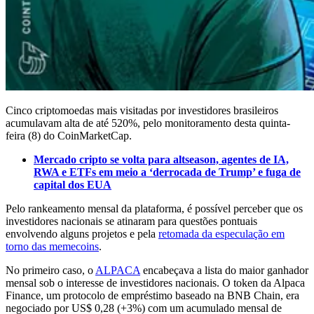
Cinco criptomoedas mais visitadas por investidores brasileiros
acumulavam alta de até 520%, pelo monitoramento desta quinta-
feira (8) do CoinMarketCap.
Mercado cripto se volta para altseason, agentes de IA,
RWA e ETFs em meio a ‘derrocada de Trump’ e fuga de
capital dos EUA
Pelo rankeamento mensal da plataforma, é possível perceber que os
investidores nacionais se atinaram para questões pontuais
envolvendo alguns projetos e pela
retomada da especulação em
torno das memecoins
.
No primeiro caso, o
ALPACA
encabeçava a lista do maior ganhador
mensal sob o interesse de investidores nacionais. O token da Alpaca
Finance, um protocolo de empréstimo baseado na BNB Chain, era
negociado por US$ 0,28 (+3%) com um acumulado mensal de