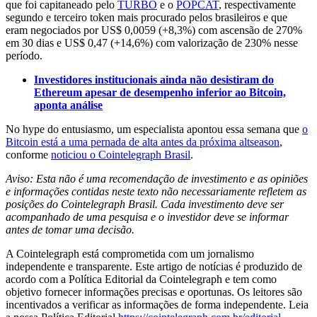
que foi capitaneado pelo
TURBO
e o
POPCAT
, respectivamente
segundo e terceiro token mais procurado pelos brasileiros e que
eram negociados por US$ 0,0059 (+8,3%) com ascensão de 270%
em 30 dias e US$ 0,47 (+14,6%) com valorização de 230% nesse
período.
Investidores institucionais ainda não desistiram do
Ethereum apesar de desempenho inferior ao Bitcoin,
aponta análise
No hype do entusiasmo, um especialista apontou essa semana que
o
Bitcoin está a uma pernada de alta antes da próxima altseason
,
conforme
noticiou o Cointelegraph Brasil
.
Aviso: Esta não é uma recomendação de investimento e as opiniões
e informações contidas neste texto não necessariamente refletem as
posições do Cointelegraph Brasil. Cada investimento deve ser
acompanhado de uma pesquisa e o investidor deve se informar
antes de tomar uma decisão.
A Cointelegraph está comprometida com um jornalismo
independente e transparente. Este artigo de notícias é produzido de
acordo com a Política Editorial da Cointelegraph e tem como
objetivo fornecer informações precisas e oportunas. Os leitores são
incentivados a verificar as informações de forma independente. Leia