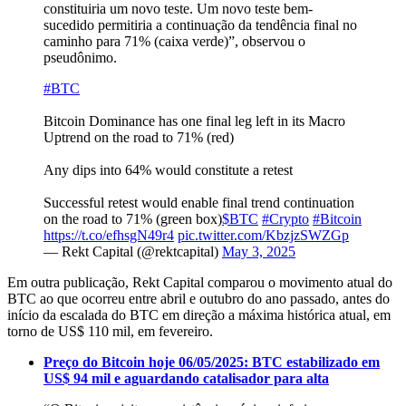
constituiria um novo teste. Um novo teste bem-
sucedido permitiria a continuação da tendência final no
caminho para 71% (caixa verde)”, observou o
pseudônimo.
#BTC
Bitcoin Dominance has one final leg left in its Macro
Uptrend on the road to 71% (red)
Any dips into 64% would constitute a retest
Successful retest would enable final trend continuation
on the road to 71% (green box)
$BTC
#Crypto
#Bitcoin
https://t.co/efhsgN49r4
pic.twitter.com/KbzjzSWZGp
— Rekt Capital (@rektcapital)
May 3, 2025
Em outra publicação, Rekt Capital comparou o movimento atual do
BTC ao que ocorreu entre abril e outubro do ano passado, antes do
início da escalada do BTC em direção a máxima histórica atual, em
torno de US$ 110 mil, em fevereiro.
Preço do Bitcoin hoje 06/05/2025: BTC estabilizado em
US$ 94 mil e aguardando catalisador para alta