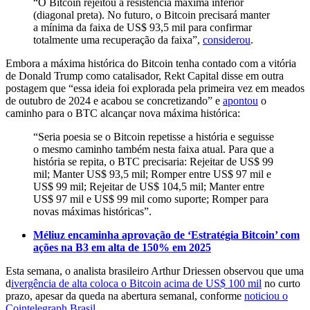
“O Bitcoin rejeitou a resistência máxima inferior
(diagonal preta). No futuro, o Bitcoin precisará manter
a mínima da faixa de US$ 93,5 mil para confirmar
totalmente uma recuperação da faixa”,
considerou
.
Embora a máxima histórica do Bitcoin tenha contado com a vitória
de Donald Trump como catalisador, Rekt Capital disse em outra
postagem que “essa ideia foi explorada pela primeira vez em meados
de outubro de 2024 e acabou se concretizando” e
apontou
o
caminho para o BTC alcançar nova máxima histórica:
“Seria poesia se o Bitcoin repetisse a história e seguisse
o mesmo caminho também nesta faixa atual. Para que a
história se repita, o BTC precisaria: Rejeitar de US$ 99
mil; Manter US$ 93,5 mil; Romper entre US$ 97 mil e
US$ 99 mil; Rejeitar de US$ 104,5 mil; Manter entre
US$ 97 mil e US$ 99 mil como suporte; Romper para
novas máximas históricas”.
Méliuz encaminha aprovação de ‘Estratégia Bitcoin’ com
ações na B3 em alta de 150% em 2025
Esta semana, o analista brasileiro Arthur Driessen observou que uma
d
ivergência de alta coloca o Bitcoin acima de US$ 100 mil
no curto
prazo, apesar da queda na abertura semanal, conforme
noticiou o
Cointelegraph Brasil
.