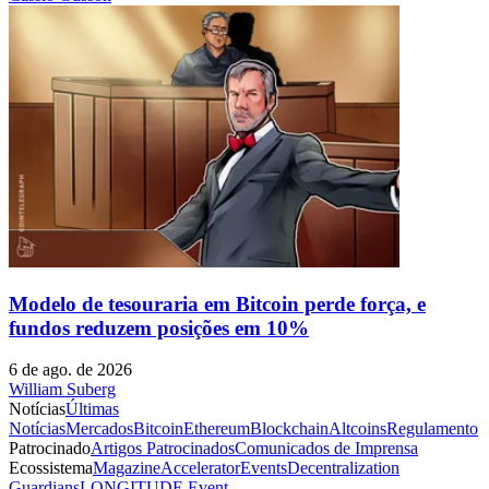
Modelo de tesouraria em Bitcoin perde força, e
fundos reduzem posições em 10%
6 de ago. de 2026
William Suberg
Notícias
Últimas
Notícias
Mercados
Bitcoin
Ethereum
Blockchain
Altcoins
Regulamento
Patrocinado
Artigos Patrocinados
Comunicados de Imprensa
Ecossistema
Magazine
Accelerator
Events
Decentralization
Guardians
LONGITUDE Event