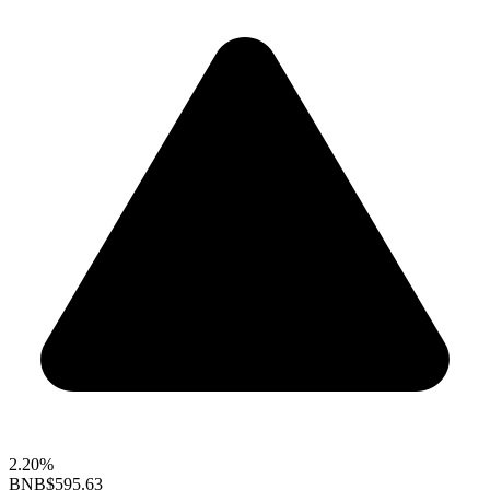
2.20%
BNB
$595.63