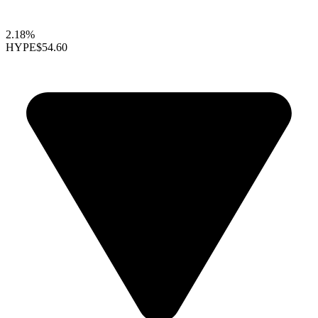
2.18%
HYPE
$54.60