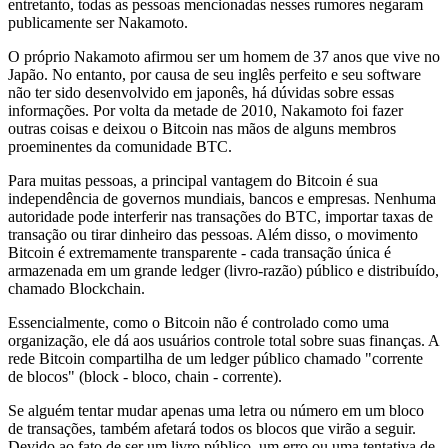
entretanto, todas as pessoas mencionadas nesses rumores negaram
publicamente ser Nakamoto.
O próprio Nakamoto afirmou ser um homem de 37 anos que vive no
Japão. No entanto, por causa de seu inglês perfeito e seu software
não ter sido desenvolvido em japonês, há dúvidas sobre essas
informações. Por volta da metade de 2010, Nakamoto foi fazer
outras coisas e deixou o Bitcoin nas mãos de alguns membros
proeminentes da comunidade BTC.
Para muitas pessoas, a principal vantagem do Bitcoin é sua
independência de governos mundiais, bancos e empresas. Nenhuma
autoridade pode interferir nas transações do BTC, importar taxas de
transação ou tirar dinheiro das pessoas. Além disso, o movimento
Bitcoin é extremamente transparente - cada transação única é
armazenada em um grande ledger (livro-razão) público e distribuído,
chamado Blockchain.
Essencialmente, como o Bitcoin não é controlado como uma
organização, ele dá aos usuários controle total sobre suas finanças. A
rede Bitcoin compartilha de um ledger público chamado "corrente
de blocos" (block - bloco, chain - corrente).
Se alguém tentar mudar apenas uma letra ou número em um bloco
de transações, também afetará todos os blocos que virão a seguir.
Devido ao fato de ser um livro público, um erro ou uma tentativa de