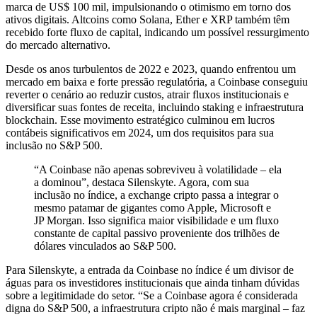
marca de US$ 100 mil, impulsionando o otimismo em torno dos
ativos digitais. Altcoins como Solana, Ether e XRP também têm
recebido forte fluxo de capital, indicando um possível ressurgimento
do mercado alternativo.
Desde os anos turbulentos de 2022 e 2023, quando enfrentou um
mercado em baixa e forte pressão regulatória, a Coinbase conseguiu
reverter o cenário ao reduzir custos, atrair fluxos institucionais e
diversificar suas fontes de receita, incluindo staking e infraestrutura
blockchain. Esse movimento estratégico culminou em lucros
contábeis significativos em 2024, um dos requisitos para sua
inclusão no S&P 500.
“A Coinbase não apenas sobreviveu à volatilidade – ela
a dominou”, destaca Silenskyte. Agora, com sua
inclusão no índice, a exchange cripto passa a integrar o
mesmo patamar de gigantes como Apple, Microsoft e
JP Morgan. Isso significa maior visibilidade e um fluxo
constante de capital passivo proveniente dos trilhões de
dólares vinculados ao S&P 500.
Para Silenskyte, a entrada da Coinbase no índice é um divisor de
águas para os investidores institucionais que ainda tinham dúvidas
sobre a legitimidade do setor. “Se a Coinbase agora é considerada
digna do S&P 500, a infraestrutura cripto não é mais marginal – faz