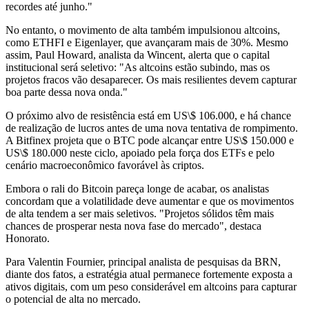
recordes até junho."
No entanto, o movimento de alta também impulsionou altcoins,
como ETHFI e Eigenlayer, que avançaram mais de 30%. Mesmo
assim, Paul Howard, analista da Wincent, alerta que o capital
institucional será seletivo: "As altcoins estão subindo, mas os
projetos fracos vão desaparecer. Os mais resilientes devem capturar
boa parte dessa nova onda."
O próximo alvo de resistência está em US\$ 106.000, e há chance
de realização de lucros antes de uma nova tentativa de rompimento.
A Bitfinex projeta que o BTC pode alcançar entre US\$ 150.000 e
US\$ 180.000 neste ciclo, apoiado pela força dos ETFs e pelo
cenário macroeconômico favorável às criptos.
Embora o rali do Bitcoin pareça longe de acabar, os analistas
concordam que a volatilidade deve aumentar e que os movimentos
de alta tendem a ser mais seletivos. "Projetos sólidos têm mais
chances de prosperar nesta nova fase do mercado", destaca
Honorato.
Para Valentin Fournier, principal analista de pesquisas da BRN,
diante dos fatos, a estratégia atual permanece fortemente exposta a
ativos digitais, com um peso considerável em altcoins para capturar
o potencial de alta no mercado.