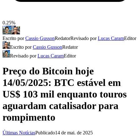
0.25%
Escrito por
Cassio Gusson
Redator
Revisado por
Lucas Caram
Editor
Escrito por
Cassio Gusson
Redator
Revisado por
Lucas Caram
Editor
Preço do Bitcoin hoje
14/05/2025: BTC estável em
US$ 103 mil enquanto touros
aguardam catalisador para
rompimento
Últimas Notícias
Publicado
14 de mai. de 2025