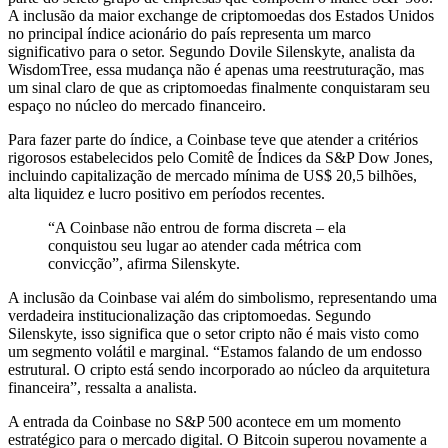
A inclusão da maior exchange de criptomoedas dos Estados Unidos
no principal índice acionário do país representa um marco
significativo para o setor. Segundo Dovile Silenskyte, analista da
WisdomTree, essa mudança não é apenas uma reestruturação, mas
um sinal claro de que as criptomoedas finalmente conquistaram seu
espaço no núcleo do mercado financeiro.
Para fazer parte do índice, a Coinbase teve que atender a critérios
rigorosos estabelecidos pelo Comitê de Índices da S&P Dow Jones,
incluindo capitalização de mercado mínima de US$ 20,5 bilhões,
alta liquidez e lucro positivo em períodos recentes.
“A Coinbase não entrou de forma discreta – ela
conquistou seu lugar ao atender cada métrica com
convicção”, afirma Silenskyte.
A inclusão da Coinbase vai além do simbolismo, representando uma
verdadeira institucionalização das criptomoedas. Segundo
Silenskyte, isso significa que o setor cripto não é mais visto como
um segmento volátil e marginal. “Estamos falando de um endosso
estrutural. O cripto está sendo incorporado ao núcleo da arquitetura
financeira”, ressalta a analista.
A entrada da Coinbase no S&P 500 acontece em um momento
estratégico para o mercado digital. O Bitcoin superou novamente a