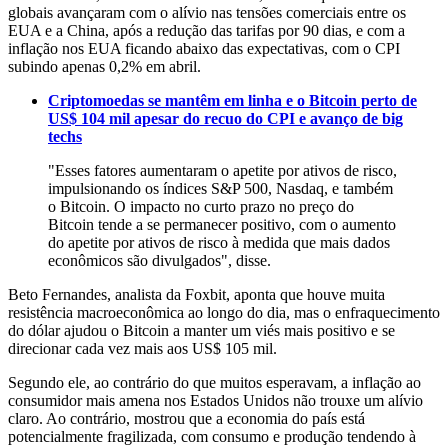
globais avançaram com o alívio nas tensões comerciais entre os
EUA e a China, após a redução das tarifas por 90 dias, e com a
inflação nos EUA ficando abaixo das expectativas, com o CPI
subindo apenas 0,2% em abril.
Criptomoedas se mantêm em linha e o Bitcoin perto de
US$ 104 mil apesar do recuo do CPI e avanço de big
techs
"Esses fatores aumentaram o apetite por ativos de risco,
impulsionando os índices S&P 500, Nasdaq, e também
o Bitcoin. O impacto no curto prazo no preço do
Bitcoin tende a se permanecer positivo, com o aumento
do apetite por ativos de risco à medida que mais dados
econômicos são divulgados", disse.
Beto Fernandes, analista da Foxbit, aponta que houve muita
resistência macroeconômica ao longo do dia, mas o enfraquecimento
do dólar ajudou o Bitcoin a manter um viés mais positivo e se
direcionar cada vez mais aos US$ 105 mil.
Segundo ele, ao contrário do que muitos esperavam, a inflação ao
consumidor mais amena nos Estados Unidos não trouxe um alívio
claro. Ao contrário, mostrou que a economia do país está
potencialmente fragilizada, com consumo e produção tendendo à