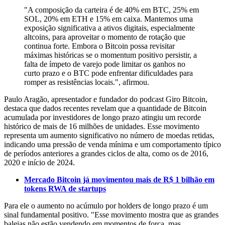
"A composição da carteira é de 40% em BTC, 25% em
SOL, 20% em ETH e 15% em caixa. Mantemos uma
exposição significativa a ativos digitais, especialmente
altcoins, para aproveitar o momento de rotação que
continua forte. Embora o Bitcoin possa revisitar
máximas históricas se o momentum positivo persistir, a
falta de ímpeto de varejo pode limitar os ganhos no
curto prazo e o BTC pode enfrentar dificuldades para
romper as resistências locais.", afirmou.
Paulo Aragão, apresentador e fundador do podcast Giro Bitcoin,
destaca que dados recentes revelam que a quantidade de Bitcoin
acumulada por investidores de longo prazo atingiu um recorde
histórico de mais de 16 milhões de unidades. Esse movimento
representa um aumento significativo no número de moedas retidas,
indicando uma pressão de venda mínima e um comportamento típico
de períodos anteriores a grandes ciclos de alta, como os de 2016,
2020 e início de 2024.
Mercado Bitcoin já movimentou mais de R$ 1 bilhão em
tokens RWA de startups
Para ele o aumento no acúmulo por holders de longo prazo é um
sinal fundamental positivo. "Esse movimento mostra que as grandes
baleias não estão vendendo em momentos de força, mas