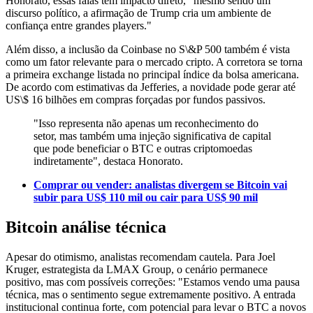
Honorato, essas falas têm impacto direto, "mesmo sendo um
discurso político, a afirmação de Trump cria um ambiente de
confiança entre grandes players."
Além disso, a inclusão da Coinbase no S\&P 500 também é vista
como um fator relevante para o mercado cripto. A corretora se torna
a primeira exchange listada no principal índice da bolsa americana.
De acordo com estimativas da Jefferies, a novidade pode gerar até
US\$ 16 bilhões em compras forçadas por fundos passivos.
"Isso representa não apenas um reconhecimento do
setor, mas também uma injeção significativa de capital
que pode beneficiar o BTC e outras criptomoedas
indiretamente", destaca Honorato.
Comprar ou vender: analistas divergem se Bitcoin vai
subir para US$ 110 mil ou cair para US$ 90 mil
Bitcoin análise técnica
Apesar do otimismo, analistas recomendam cautela. Para Joel
Kruger, estrategista da LMAX Group, o cenário permanece
positivo, mas com possíveis correções: "Estamos vendo uma pausa
técnica, mas o sentimento segue extremamente positivo. A entrada
institucional continua forte, com potencial para levar o BTC a novos