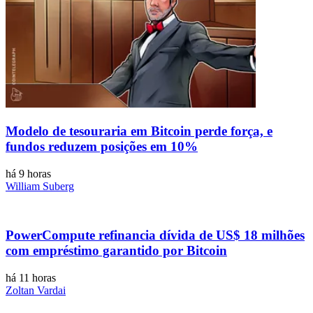
Modelo de tesouraria em Bitcoin perde força, e
fundos reduzem posições em 10%
há 9 horas
William Suberg
PowerCompute refinancia dívida de US$ 18 milhões
com empréstimo garantido por Bitcoin
há 11 horas
Zoltan Vardai