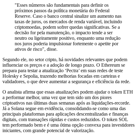
"Esses números são fundamentais para definir os
próximos passos da política monetária do Federal
Reserve. Caso o banco central sinalize um aumento nas
taxas de juros, os mercados de renda variável, incluindo
criptomoedas, podem sofrer quedas significativas. Se a
decisão for pela manutenção, o impacto tende a ser
neutro ou ligeiramente positivo, enquanto uma redução
nos juros poderia impulsionar fortemente o apetite por
ativos de risco", disse.
Segundo ele, no setor cripto, há novidades relevantes que podem
influenciar os preços e a adoção de longo prazo. O Ethereum se
prepara para testar a atualização ‘Pectra’ em suas redes de teste
Holesky e Sepolia, trazendo melhorias focadas em carteiras e
validadores, o que deve aumentar a segurança e eficiência da rede.
O analista afirma que essas atualizações podem ajudar o token ETH
a performar melhor, uma vez que tem sido um dos piores
criptoativos nas últimas duas semanas após as liquidações-recorde.
Já a Solana segue em evidência, consolidando-se como uma das
principais plataformas para aplicações descentralizadas e finanças
digitais, com transações rápidas e custos reduzidos. O token SOL
tem performado bem e é uma ótima opção convexa para investidores
iniciantes, com grande potencial de valorização.