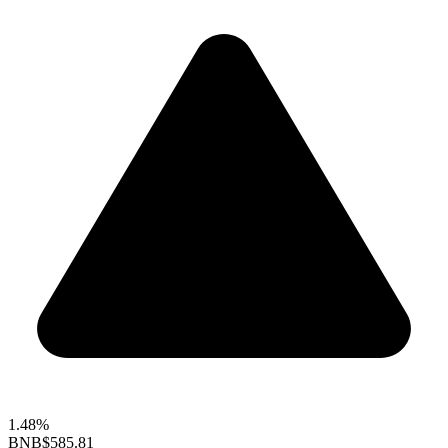
1.48%
BNB
$585.81