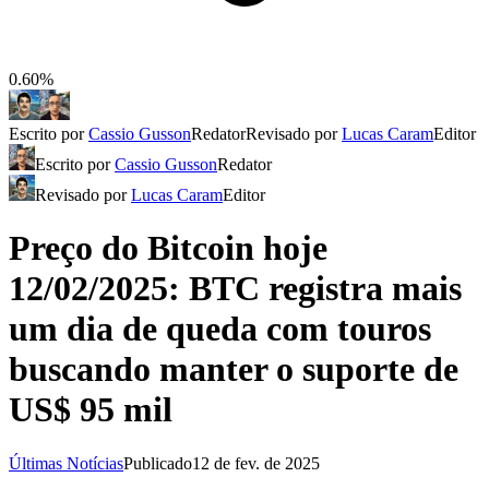
0.60%
Escrito por
Cassio Gusson
Redator
Revisado por
Lucas Caram
Editor
Escrito por
Cassio Gusson
Redator
Revisado por
Lucas Caram
Editor
Preço do Bitcoin hoje
12/02/2025: BTC registra mais
um dia de queda com touros
buscando manter o suporte de
US$ 95 mil
Últimas Notícias
Publicado
12 de fev. de 2025