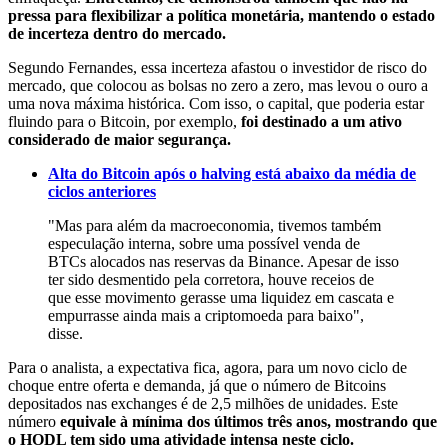
pressa para flexibilizar a política monetária, mantendo o estado
de incerteza dentro do mercado.
Segundo Fernandes, essa incerteza afastou o investidor de risco do
mercado, que colocou as bolsas no zero a zero, mas levou o ouro a
uma nova máxima histórica. Com isso, o capital, que poderia estar
fluindo para o Bitcoin, por exemplo,
foi destinado a um ativo
considerado de maior segurança.
Alta do Bitcoin após o halving está abaixo da média de
ciclos anteriores
"Mas para além da macroeconomia, tivemos também
especulação interna, sobre uma possível venda de
BTCs alocados nas reservas da Binance. Apesar de isso
ter sido desmentido pela corretora, houve receios de
que esse movimento gerasse uma liquidez em cascata e
empurrasse ainda mais a criptomoeda para baixo",
disse.
Para o analista, a expectativa fica, agora, para um novo ciclo de
choque entre oferta e demanda, já que o número de Bitcoins
depositados nas exchanges é de 2,5 milhões de unidades. Este
número
equivale à mínima dos últimos três anos, mostrando que
o HODL tem sido uma atividade intensa neste ciclo.