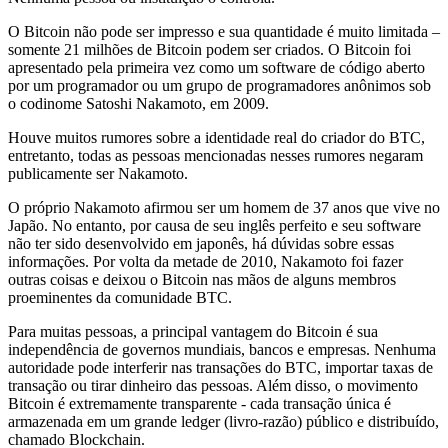
O Bitcoin não pode ser impresso e sua quantidade é muito limitada –
somente 21 milhões de Bitcoin podem ser criados. O Bitcoin foi
apresentado pela primeira vez como um software de código aberto
por um programador ou um grupo de programadores anônimos sob
o codinome Satoshi Nakamoto, em 2009.
Houve muitos rumores sobre a identidade real do criador do BTC,
entretanto, todas as pessoas mencionadas nesses rumores negaram
publicamente ser Nakamoto.
O próprio Nakamoto afirmou ser um homem de 37 anos que vive no
Japão. No entanto, por causa de seu inglês perfeito e seu software
não ter sido desenvolvido em japonês, há dúvidas sobre essas
informações. Por volta da metade de 2010, Nakamoto foi fazer
outras coisas e deixou o Bitcoin nas mãos de alguns membros
proeminentes da comunidade BTC.
Para muitas pessoas, a principal vantagem do Bitcoin é sua
independência de governos mundiais, bancos e empresas. Nenhuma
autoridade pode interferir nas transações do BTC, importar taxas de
transação ou tirar dinheiro das pessoas. Além disso, o movimento
Bitcoin é extremamente transparente - cada transação única é
armazenada em um grande ledger (livro-razão) público e distribuído,
chamado Blockchain.