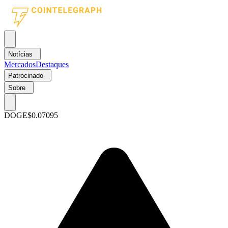
Notícias
Mercados
Destaques
Patrocinado
Sobre
DOGE
$0.07095