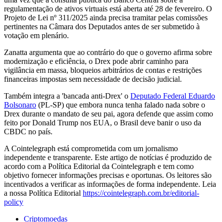
regulamentação de ativos virtuais está aberta até 28 de fevereiro. O
Projeto de Lei nº 311/2025 ainda precisa tramitar pelas comissões
pertinentes na Câmara dos Deputados antes de ser submetido à
votação em plenário.
Zanatta argumenta que ao contrário do que o governo afirma sobre
modernização e eficiência, o Drex pode abrir caminho para
vigilância em massa, bloqueios arbitrários de contas e restrições
financeiras impostas sem necessidade de decisão judicial.
Também integra a 'bancada anti-Drex' o
Deputado Federal Eduardo
Bolsonaro
(PL-SP) que embora nunca tenha falado nada sobre o
Drex durante o mandato de seu pai, agora defende que assim como
feito por Donald Trump nos EUA, o Brasil deve banir o uso da
CBDC no país.
A Cointelegraph está comprometida com um jornalismo
independente e transparente. Este artigo de notícias é produzido de
acordo com a Política Editorial da Cointelegraph e tem como
objetivo fornecer informações precisas e oportunas. Os leitores são
incentivados a verificar as informações de forma independente. Leia
a nossa Política Editorial
https://cointelegraph.com.br/editorial-
policy
Criptomoedas