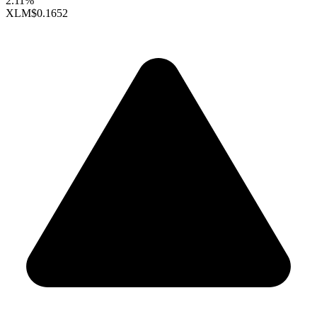
2.11%
XLM
$0.1652