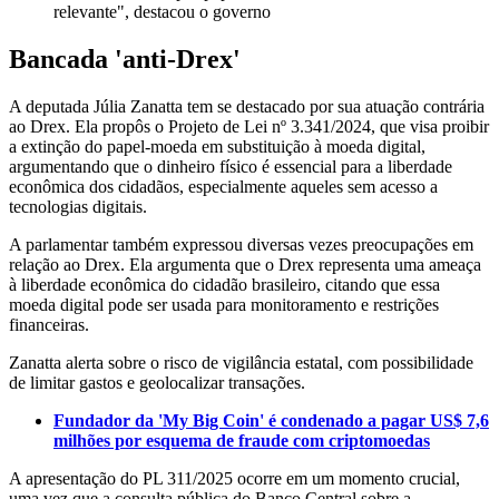
relevante", destacou o governo
Bancada 'anti-Drex'
A deputada Júlia Zanatta tem se destacado por sua atuação contrária
ao Drex. Ela propôs o Projeto de Lei nº 3.341/2024, que visa proibir
a extinção do papel-moeda em substituição à moeda digital,
argumentando que o dinheiro físico é essencial para a liberdade
econômica dos cidadãos, especialmente aqueles sem acesso a
tecnologias digitais.
A parlamentar também expressou diversas vezes preocupações em
relação ao Drex. Ela argumenta que o Drex representa uma ameaça
à liberdade econômica do cidadão brasileiro, citando que essa
moeda digital pode ser usada para monitoramento e restrições
financeiras.
Zanatta alerta sobre o risco de vigilância estatal, com possibilidade
de limitar gastos e geolocalizar transações.
Fundador da 'My Big Coin' é condenado a pagar US$ 7,6
milhões por esquema de fraude com criptomoedas
A apresentação do PL 311/2025 ocorre em um momento crucial,
uma vez que a consulta pública do Banco Central sobre a