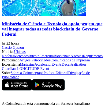
Ministério de Ciência e Tecnologia apoia projeto que
vai integrar todas as redes blockchain do Governo
Federal
há 22 horas
Cassio Gusson
Notícias
Últimas
Notícias
Mercados
Bitcoin
Ethereum
Blockchain
Altcoins
Regulamento
Patrocinado
Artigos Patrocinados
Comunicados de Imprensa
Ecossistema
Magazine
Accelerator
Events
Decentralization
Guardians
LONGITUDE Event
Sobre
Sobre a Cointelegraph
Política Editorial
Divulgação de
Publicidade
A Cointelegraph está comprometida em fornecer jornalismo