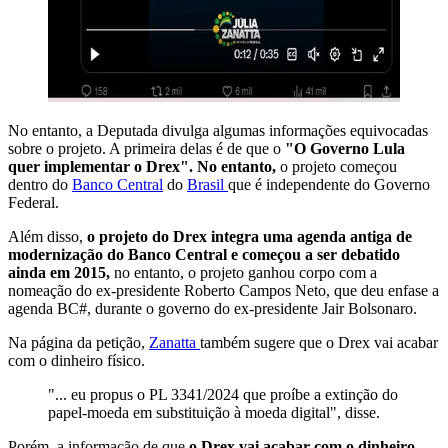
No entanto, a Deputada divulga algumas informações equivocadas
sobre o projeto. A primeira delas é de que o
"O Governo Lula
quer implementar o Drex". No entanto,
o projeto começou
dentro do
Banco Central
do
Brasil
que é independente do Governo
Federal.
Além disso,
o projeto do Drex integra uma agenda antiga de
modernização do Banco Central e começou a ser debatido
ainda em 2015,
no entanto, o projeto ganhou corpo com a
nomeação do ex-presidente Roberto Campos Neto, que deu enfase a
agenda BC#, durante o governo do ex-presidente Jair Bolsonaro.
Na página da petição,
Zanatta
também sugere que o Drex vai acabar
com o dinheiro físico.
"... eu propus o PL 3341/2024 que proíbe a extinção do
papel-moeda em substituição à moeda digital", disse.
Porém, a informação de que
o Drex vai acabar com o dinheiro