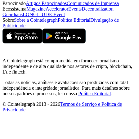
Patrocinado
Artigos Patrocinados
Comunicados de Imprensa
Ecossistema
Magazine
Accelerator
Events
Decentralization
Guardians
LONGITUDE Event
Sobre
Sobre a Cointelegraph
Política Editorial
Divulgação de
Publicidade
A Cointelegraph está comprometida em fornecer jornalismo
independente e de alta qualidade nos setores de cripto, blockchain,
IA e fintech.
Todas as notícias, análises e avaliações são produzidas com total
independência e integridade jornalística. Para mais detalhes sobre
nossos padrões e processos, leia nossa
Política Editorial
.
© Cointelegraph 2013 - 2026
Termos de Serviço e Política de
Privacidade