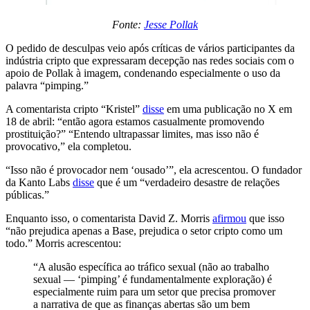
Fonte:
Jesse Pollak
O pedido de desculpas veio após críticas de vários participantes da
indústria cripto que expressaram decepção nas redes sociais com o
apoio de Pollak à imagem, condenando especialmente o uso da
palavra “pimping.”
A comentarista cripto “Kristel”
disse
em uma publicação no X em
18 de abril: “então agora estamos casualmente promovendo
prostituição?” “Entendo ultrapassar limites, mas isso não é
provocativo,” ela completou.
“Isso não é provocador nem ‘ousado’”, ela acrescentou. O fundador
da Kanto Labs
disse
que é um “verdadeiro desastre de relações
públicas.”
Enquanto isso, o comentarista David Z. Morris
afirmou
que isso
“não prejudica apenas a Base, prejudica o setor cripto como um
todo.” Morris acrescentou:
“A alusão específica ao tráfico sexual (não ao trabalho
sexual — ‘pimping’ é fundamentalmente exploração) é
especialmente ruim para um setor que precisa promover
a narrativa de que as finanças abertas são um bem