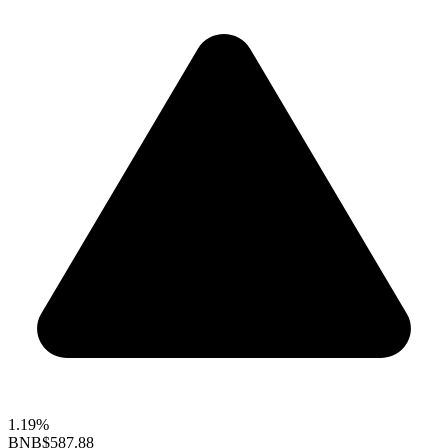
1.19%
BNB
$587.88