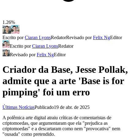
1.26%
Escrito por
Ciaran Lyons
Redator
Revisado por
Felix Ng
Editor
Escrito por
Ciaran Lyons
Redator
Revisado por
Felix Ng
Editor
Criador da Base, Jesse Pollak,
admite que a arte 'Base is for
pimping' foi um erro
Últimas Notícias
Publicado
19 de abr. de 2025
A polêmica arte digital atraiu críticas de comentaristas de
criptomoedas, que argumentaram que ela "prejudica as
criptomoedas" e a descartaram como nem "provocativa" nem
"ousada" como pretendido.