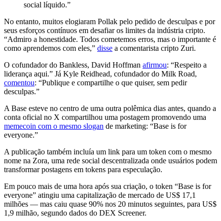
social líquido.”
No entanto, muitos elogiaram Pollak pelo pedido de desculpas e por
seus esforços contínuos em desafiar os limites da indústria cripto.
“Admiro a honestidade. Todos cometemos erros, mas o importante é
como aprendemos com eles,”
disse
a comentarista cripto Zuri.
O cofundador do Bankless, David Hoffman
afirmou
: “Respeito a
liderança aqui.” Já Kyle Reidhead, cofundador do Milk Road,
comentou
: “Publique e compartilhe o que quiser, sem pedir
desculpas.”
A Base esteve no centro de uma outra polêmica dias antes, quando a
conta oficial no X compartilhou uma postagem promovendo uma
memecoin com o mesmo slogan
de marketing: “Base is for
everyone.”
A publicação também incluía um link para um token com o mesmo
nome na Zora, uma rede social descentralizada onde usuários podem
transformar postagens em tokens para especulação.
Em pouco mais de uma hora após sua criação, o token “Base is for
everyone” atingiu uma capitalização de mercado de US$ 17,1
milhões — mas caiu quase 90% nos 20 minutos seguintes, para US$
1,9 milhão, segundo dados do DEX Screener.