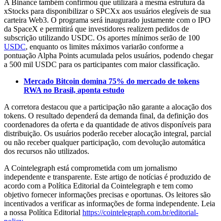
A Binance também confirmou que utilizará a mesma estrutura da
xStocks para disponibilizar o SPCXx aos usuários elegíveis de sua
carteira Web3. O programa será inaugurado justamente com o IPO
da SpaceX e permitirá que investidores realizem pedidos de
subscrição utilizando USDC. Os aportes mínimos serão de 100
USDC
, enquanto os limites máximos variarão conforme a
pontuação Alpha Points acumulada pelos usuários, podendo chegar
a 500 mil USDC para os participantes com maior classificação.
Mercado Bitcoin domina 75% do mercado de tokens
RWA no Brasil, aponta estudo
A corretora destacou que a participação não garante a alocação dos
tokens. O resultado dependerá da demanda final, da definição dos
coordenadores da oferta e da quantidade de ativos disponíveis para
distribuição. Os usuários poderão receber alocação integral, parcial
ou não receber qualquer participação, com devolução automática
dos recursos não utilizados.
A Cointelegraph está comprometida com um jornalismo
independente e transparente. Este artigo de notícias é produzido de
acordo com a Política Editorial da Cointelegraph e tem como
objetivo fornecer informações precisas e oportunas. Os leitores são
incentivados a verificar as informações de forma independente. Leia
a nossa Política Editorial
https://cointelegraph.com.br/editorial-