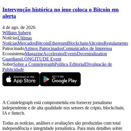
Intervenção histórica no iene coloca o Bitcoin em
alerta
4 de ago. de 2026
William Suberg
Notícias
Últimas
Notícias
Mercados
Bitcoin
Ethereum
Blockchain
Altcoins
Regulamento
Patrocinado
Artigos Patrocinados
Comunicados de Imprensa
Ecossistema
Magazine
Accelerator
Events
Decentralization
Guardians
LONGITUDE Event
Sobre
Sobre a Cointelegraph
Política Editorial
Divulgação de
Publicidade
A Cointelegraph está comprometida em fornecer jornalismo
independente e de alta qualidade nos setores de cripto, blockchain,
IA e fintech.
Todas as notícias, análises e avaliações são produzidas com total
independência e integridade jornalística. Para mais detalhes sobre