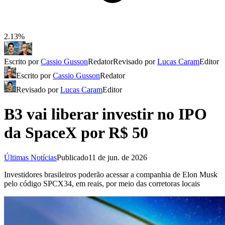
2.13%
Escrito por
Cassio Gusson
Redator
Revisado por
Lucas Caram
Editor
Escrito por
Cassio Gusson
Redator
Revisado por
Lucas Caram
Editor
B3 vai liberar investir no IPO
da SpaceX por R$ 50
Últimas Notícias
Publicado
11 de jun. de 2026
Investidores brasileiros poderão acessar a companhia de Elon Musk
pelo código SPCX34, em reais, por meio das corretoras locais