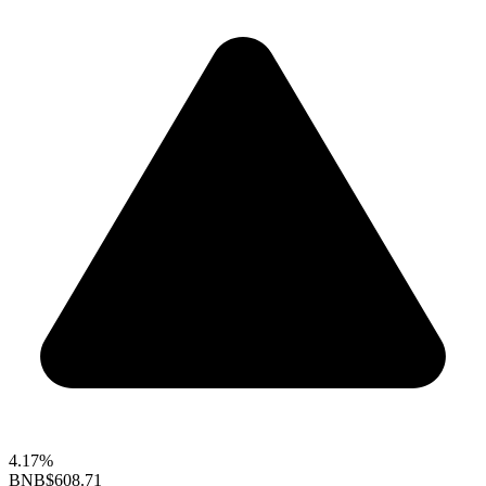
4.17%
BNB
$608.71