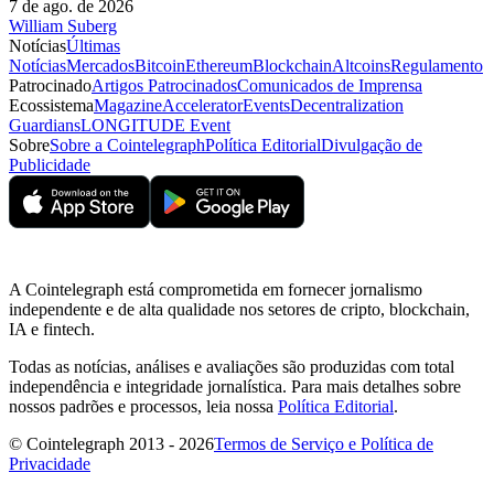
7 de ago. de 2026
William Suberg
Notícias
Últimas
Notícias
Mercados
Bitcoin
Ethereum
Blockchain
Altcoins
Regulamento
Patrocinado
Artigos Patrocinados
Comunicados de Imprensa
Ecossistema
Magazine
Accelerator
Events
Decentralization
Guardians
LONGITUDE Event
Sobre
Sobre a Cointelegraph
Política Editorial
Divulgação de
Publicidade
A Cointelegraph está comprometida em fornecer jornalismo
independente e de alta qualidade nos setores de cripto, blockchain,
IA e fintech.
Todas as notícias, análises e avaliações são produzidas com total
independência e integridade jornalística. Para mais detalhes sobre
nossos padrões e processos, leia nossa
Política Editorial
.
© Cointelegraph 2013 - 2026
Termos de Serviço e Política de
Privacidade