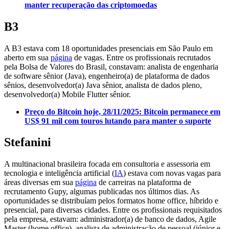
manter recuperação das criptomoedas
B3
A B3 estava com 18 oportunidades presenciais em São Paulo em
aberto em sua
página
de vagas. Entre os profissionais recrutados
pela Bolsa de Valores do Brasil, constavam: analista de engenharia
de software sênior (Java), engenheiro(a) de plataforma de dados
sênios, desenvolvedor(a) Java sênior, analista de dados pleno,
desenvolvedor(a) Mobile Flutter sênior.
Preço do Bitcoin hoje, 28/11/2025: Bitcoin permanece em
US$ 91 mil com touros lutando para manter o suporte
Stefanini
A multinacional brasileira focada em consultoria e assessoria em
tecnologia e inteligência artificial (
IA
) estava com novas vagas para
áreas diversas em sua
página
de carreiras na plataforma de
recrutamento Gupy, algumas publicadas nos últimos dias. As
oportunidades se distribuíam pelos formatos home office, híbrido e
presencial, para diversas cidades. Entre os profissionais requisitados
pela empresa, estavam: administrador(a) de banco de dados, Agile
Master (home office), analista de administração de pessoal (júnior e