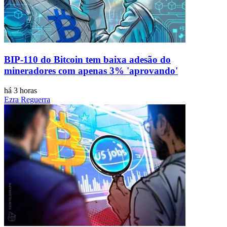
BIP-110 do Bitcoin tem baixa adesão do
mineradores com apenas 3% 'aprovando'
há 3 horas
Ezra Reguerra