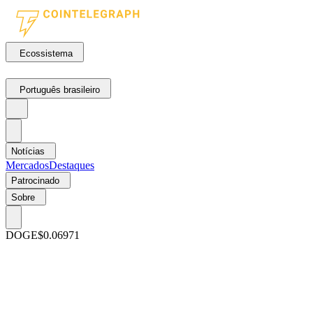
Ecossistema
Português brasileiro
Notícias
Mercados
Destaques
Patrocinado
Sobre
DOGE
$0.06971