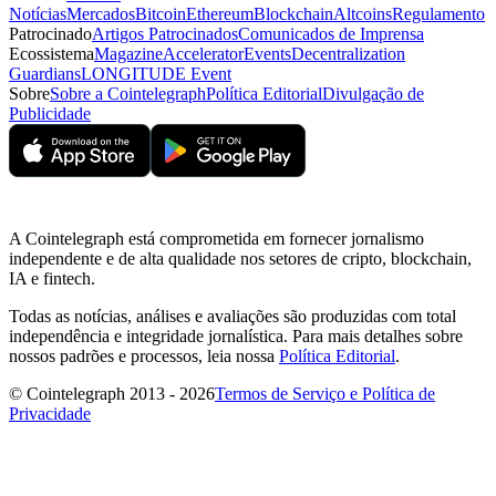
Notícias
Mercados
Bitcoin
Ethereum
Blockchain
Altcoins
Regulamento
Patrocinado
Artigos Patrocinados
Comunicados de Imprensa
Ecossistema
Magazine
Accelerator
Events
Decentralization
Guardians
LONGITUDE Event
Sobre
Sobre a Cointelegraph
Política Editorial
Divulgação de
Publicidade
A Cointelegraph está comprometida em fornecer jornalismo
independente e de alta qualidade nos setores de cripto, blockchain,
IA e fintech.
Todas as notícias, análises e avaliações são produzidas com total
independência e integridade jornalística. Para mais detalhes sobre
nossos padrões e processos, leia nossa
Política Editorial
.
© Cointelegraph 2013 - 2026
Termos de Serviço e Política de
Privacidade