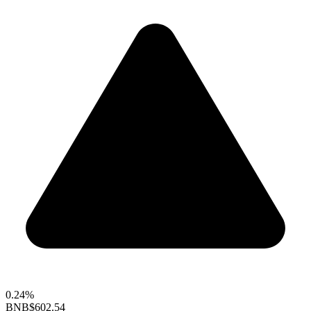
0.24%
BNB
$602.54