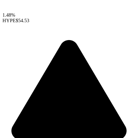
1.48%
HYPE
$54.53