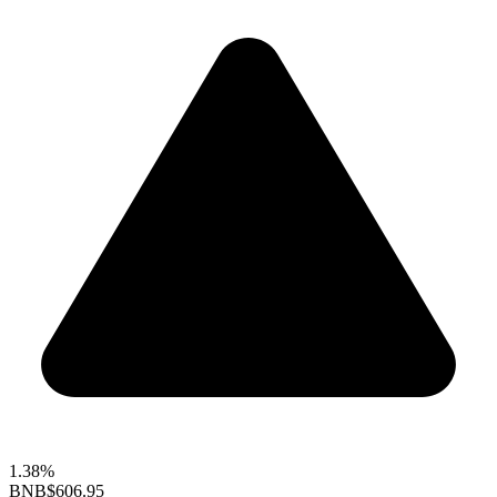
1.38%
BNB
$606.95