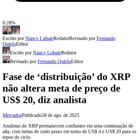
0.28%
Escrito por
Nancy Lubale
Redator
Revisado por
Fernando
Quirós
Editor
Escrito por
Nancy Lubale
Redator
Revisado por
Fernando Quirós
Editor
Fase de ‘distribuição’ do XRP
não altera meta de preço de
US$ 20, diz analista
Mercados
Publicado
28 de ago. de 2025
Analistas do XRP permanecem confiantes em uma continuação de
alta, com metas de curto prazo em torno de US$ 4 e US$ 20 para os
topos do ciclo.