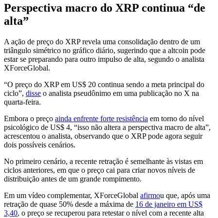
Perspectiva macro do XRP continua “de
alta”
A ação de preço do XRP revela uma consolidação dentro de um
triângulo simétrico no gráfico diário, sugerindo que a altcoin pode
estar se preparando para outro impulso de alta, segundo o analista
XForceGlobal.
“O preço do XRP em US$ 20 continua sendo a meta principal do
ciclo”,
disse
o analista pseudônimo em uma publicação no X na
quarta-feira.
Embora o preço
ainda enfrente forte resistência
em torno do nível
psicológico de US$ 4, “isso não altera a perspectiva macro de alta”,
acrescentou o analista, observando que o XRP pode agora seguir
dois possíveis cenários.
No primeiro cenário, a recente retração é semelhante às vistas em
ciclos anteriores, em que o preço cai para criar novos níveis de
distribuição antes de um grande rompimento.
Em um vídeo complementar, XForceGlobal
afirmo
u que, após uma
retração de quase 50% desde a máxima de
16 de janeiro em US$
3,40
, o preço se recuperou para retestar o nível com a recente alta