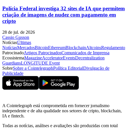
Polícia Federal investiga 32 sites de IA que permitem
criação de imagens de nudez com pagamento em
cripto
28 de jul. de 2026
Cassio Gusson
Notícias
Últimas
Notícias
Mercados
Bitcoin
Ethereum
Blockchain
Altcoins
Regulamento
Patrocinado
Artigos Patrocinados
Comunicados de Imprensa
Ecossistema
Magazine
Accelerator
Events
Decentralization
Guardians
LONGITUDE Event
Sobre
Sobre a Cointelegraph
Política Editorial
Divulgação de
Publicidade
A Cointelegraph está comprometida em fornecer jornalismo
independente e de alta qualidade nos setores de cripto, blockchain,
IA e fintech.
Todas as notícias, análises e avaliações são produzidas com total