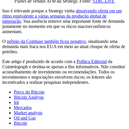
Painel de vendas ATM da Strategy. Fonte:
STRC.LIVE
Isso é relevante porque a Strategy vinha
absorvendo oferta em um
ritmo equivalente a várias semanas da produção global de
mineração
. Sua ausência remove uma importante fonte de demanda
justamente no momento em que os riscos macroeconômicos
aumentam.
O
prêmio da Coinbase também ficou negativo
, sinalizando uma
demanda mais fraca nos EUA em meio ao atual choque de oferta de
petróleo.
Este artigo é produzido de acordo com a
Política Editorial
da
Cointelegraph e destina-se apenas a fins informativos. Não constitui
aconselhamento de investimento ou recomendações. Todos os
investimentos e negociações envolvem riscos; os leitores são
incentivados a realizar pesquisas independentes.
Preço do Bitcoin
Bitcoin Analysis
Irã
Mercados
Market analysis
Oil and Gas
Bitcoin