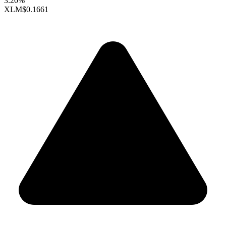
3.20%
XLM
$0.1661