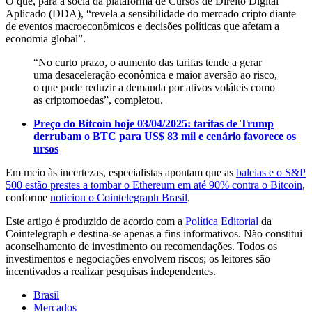
O que, para a sócia da plataforma de Cursos de Direito Digital
Aplicado (DDA), “revela a sensibilidade do mercado cripto diante
de eventos macroeconômicos e decisões políticas que afetam a
economia global”.
“No curto prazo, o aumento das tarifas tende a gerar
uma desaceleração econômica e maior aversão ao risco,
o que pode reduzir a demanda por ativos voláteis como
as criptomoedas”, completou.
Preço do Bitcoin hoje 03/04/2025: tarifas de Trump
derrubam o BTC para US$ 83 mil e cenário favorece os
ursos
Em meio às incertezas, especialistas apontam que as
baleias e o S&P
500 estão prestes a tombar o Ethereum em até 90% contra o Bitcoin
,
conforme
noticiou o Cointelegraph Brasil
.
Este artigo é produzido de acordo com a
Política Editorial
da
Cointelegraph e destina-se apenas a fins informativos. Não constitui
aconselhamento de investimento ou recomendações. Todos os
investimentos e negociações envolvem riscos; os leitores são
incentivados a realizar pesquisas independentes.
Brasil
Mercados