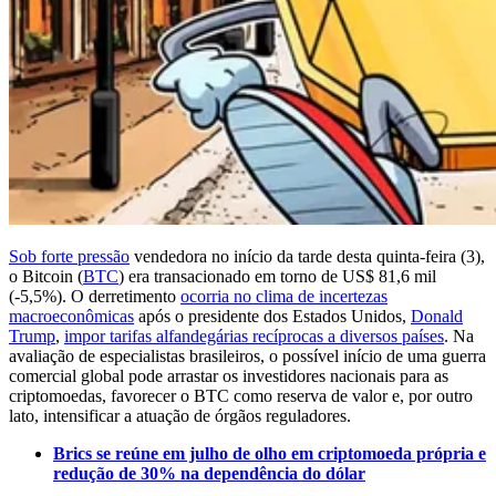
Sob forte pressão
vendedora no início da tarde desta quinta-feira (3),
o Bitcoin (
BTC
) era transacionado em torno de US$ 81,6 mil
(-5,5%). O derretimento
ocorria no clima de incertezas
macroeconômicas
após o presidente dos Estados Unidos,
Donald
Trump
,
impor tarifas alfandegárias recíprocas a diversos países
. Na
avaliação de especialistas brasileiros, o possível início de uma guerra
comercial global pode arrastar os investidores nacionais para as
criptomoedas, favorecer o BTC como reserva de valor e, por outro
lato, intensificar a atuação de órgãos reguladores.
Brics se reúne em julho de olho em criptomoeda própria e
redução de 30% na dependência do dólar