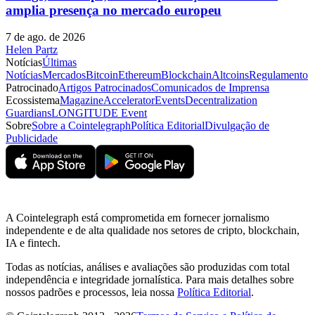
amplia presença no mercado europeu
7 de ago. de 2026
Helen Partz
Notícias
Últimas
Notícias
Mercados
Bitcoin
Ethereum
Blockchain
Altcoins
Regulamento
Patrocinado
Artigos Patrocinados
Comunicados de Imprensa
Ecossistema
Magazine
Accelerator
Events
Decentralization
Guardians
LONGITUDE Event
Sobre
Sobre a Cointelegraph
Política Editorial
Divulgação de
Publicidade
A Cointelegraph está comprometida em fornecer jornalismo
independente e de alta qualidade nos setores de cripto, blockchain,
IA e fintech.
Todas as notícias, análises e avaliações são produzidas com total
independência e integridade jornalística. Para mais detalhes sobre
nossos padrões e processos, leia nossa
Política Editorial
.