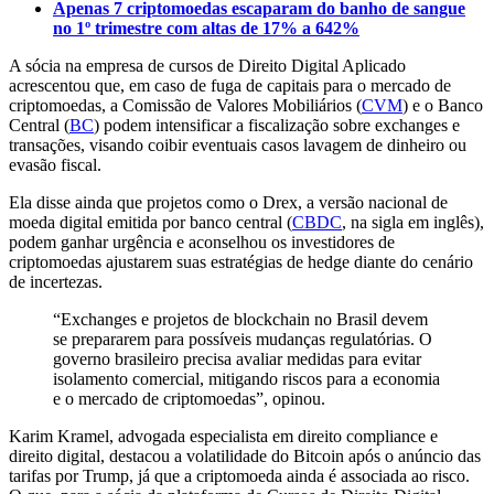
Apenas 7 criptomoedas escaparam do banho de sangue
no 1º trimestre com altas de 17% a 642%
A sócia na empresa de cursos de Direito Digital Aplicado
acrescentou que, em caso de fuga de capitais para o mercado de
criptomoedas, a Comissão de Valores Mobiliários (
CVM
) e o Banco
Central (
BC
) podem intensificar a fiscalização sobre exchanges e
transações, visando coibir eventuais casos lavagem de dinheiro ou
evasão fiscal.
Ela disse ainda que projetos como o Drex, a versão nacional de
moeda digital emitida por banco central (
CBDC
, na sigla em inglês),
podem ganhar urgência e aconselhou os investidores de
criptomoedas ajustarem suas estratégias de hedge diante do cenário
de incertezas.
“Exchanges e projetos de blockchain no Brasil devem
se prepararem para possíveis mudanças regulatórias. O
governo brasileiro precisa avaliar medidas para evitar
isolamento comercial, mitigando riscos para a economia
e o mercado de criptomoedas”, opinou.
Karim Kramel, advogada especialista em direito compliance e
direito digital, destacou a volatilidade do Bitcoin após o anúncio das
tarifas por Trump, já que a criptomoeda ainda é associada ao risco.