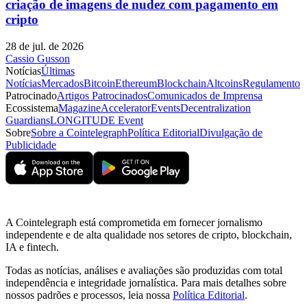
criação de imagens de nudez com pagamento em
cripto
28 de jul. de 2026
Cassio Gusson
Notícias
Últimas
Notícias
Mercados
Bitcoin
Ethereum
Blockchain
Altcoins
Regulamento
Patrocinado
Artigos Patrocinados
Comunicados de Imprensa
Ecossistema
Magazine
Accelerator
Events
Decentralization
Guardians
LONGITUDE Event
Sobre
Sobre a Cointelegraph
Política Editorial
Divulgação de
Publicidade
A Cointelegraph está comprometida em fornecer jornalismo
independente e de alta qualidade nos setores de cripto, blockchain,
IA e fintech.
Todas as notícias, análises e avaliações são produzidas com total
independência e integridade jornalística. Para mais detalhes sobre
nossos padrões e processos, leia nossa
Política Editorial
.