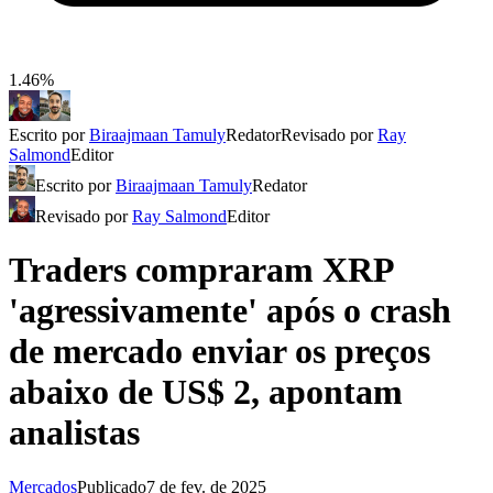
1.46%
Escrito por
Biraajmaan Tamuly
Redator
Revisado por
Ray
Salmond
Editor
Escrito por
Biraajmaan Tamuly
Redator
Revisado por
Ray Salmond
Editor
Traders compraram XRP
'agressivamente' após o crash
de mercado enviar os preços
abaixo de US$ 2, apontam
analistas
Mercados
Publicado
7 de fev. de 2025