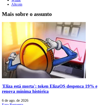
Whale
Altcoin
Mais sobre o assunto
'Eliza está morta': token ElizaOS despenca 19% e
renova mínima histórica
6 de ago. de 2026
Ezra Reguerra