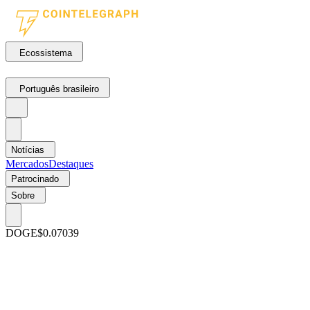
Ecossistema
Português brasileiro
Notícias
Mercados
Destaques
Patrocinado
Sobre
DOGE
$0.07039