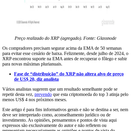
Preço realizado do XRP (agregado). Fonte: Glassnode
Os compradores precisam segurar acima da EMA de 50 semanas
para evitar esse cenário de baixa. Felizmente, desde julho de 2024, o
XRP encontrou suporte na EMA antes de recuperar o fôlego e subir
para novas máximas plurianuais.
Fase de “distribuição” do XRP não altera alvo de preço
de US$ 20, diz analista
Vários analistas sugerem que um resultado semelhante pode se
repetir desta vez,
prevendo
que esta criptomoeda do top 3 atinja pelo
menos US$ 4 nos próximos meses.
Este artigo é para fins informativos gerais e não se destina a ser, nem
deve ser interpretado como, aconselhamento jurídico ou de
investimento. As opiniões, pensamentos e pontos de vista aqui
expressos são exclusivamente do autor e não refletem ou
representam necessariamente as opiniões e pontos de vista do