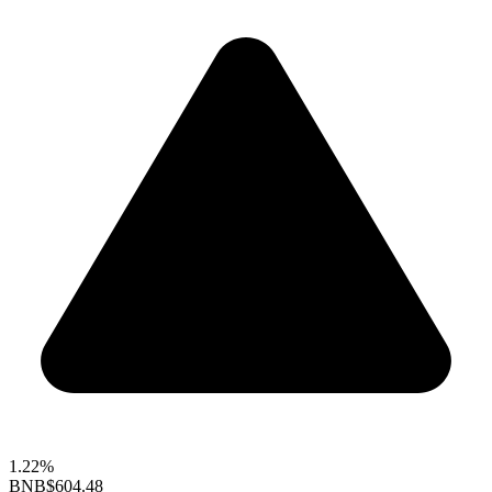
1.22%
BNB
$604.48