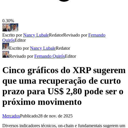
0.30%
Escrito por
Nancy Lubale
Redator
Revisado por
Fernando
Quirós
Editor
Escrito por
Nancy Lubale
Redator
Revisado por
Fernando Quirós
Editor
Cinco gráficos do XRP sugerem
que uma recuperação de curto
prazo para US$ 2,80 pode ser o
próximo movimento
Mercados
Publicado
28 de nov. de 2025
Diversos indicadores técnicos, on-chain e fundamentais sugerem um