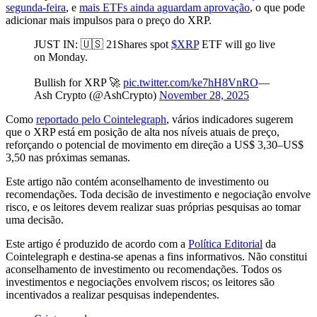
segunda-feira
, e
mais ETFs ainda aguardam aprovação
, o que pode
adicionar mais impulsos para o preço do XRP.
JUST IN: 🇺🇸 21Shares spot
$XRP
ETF will go live
on Monday.
Bullish for XRP 🚀
pic.twitter.com/ke7hH8VnRO
—
Ash Crypto (@AshCrypto)
November 28, 2025
Como
reportado pelo Cointelegraph
, vários indicadores sugerem
que o XRP está em posição de alta nos níveis atuais de preço,
reforçando o potencial de movimento em direção a US$ 3,30–US$
3,50 nas próximas semanas.
Este artigo não contém aconselhamento de investimento ou
recomendações. Toda decisão de investimento e negociação envolve
risco, e os leitores devem realizar suas próprias pesquisas ao tomar
uma decisão.
Este artigo é produzido de acordo com a
Política Editorial
da
Cointelegraph e destina-se apenas a fins informativos. Não constitui
aconselhamento de investimento ou recomendações. Todos os
investimentos e negociações envolvem riscos; os leitores são
incentivados a realizar pesquisas independentes.