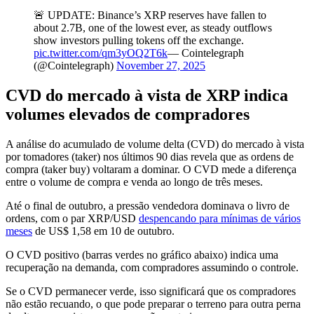
🚨 UPDATE: Binance’s XRP reserves have fallen to
about 2.7B, one of the lowest ever, as steady outflows
show investors pulling tokens off the exchange.
pic.twitter.com/qm3yOQ2T6k
— Cointelegraph
(@Cointelegraph)
November 27, 2025
CVD do mercado à vista de XRP indica
volumes elevados de compradores
A análise do acumulado de volume delta (CVD) do mercado à vista
por tomadores (taker) nos últimos 90 dias revela que as ordens de
compra (taker buy) voltaram a dominar. O CVD mede a diferença
entre o volume de compra e venda ao longo de três meses.
Até o final de outubro, a pressão vendedora dominava o livro de
ordens, com o par XRP/USD
despencando para mínimas de vários
meses
de US$ 1,58 em 10 de outubro.
O CVD positivo (barras verdes no gráfico abaixo) indica uma
recuperação na demanda, com compradores assumindo o controle.
Se o CVD permanecer verde, isso significará que os compradores
não estão recuando, o que pode preparar o terreno para outra perna