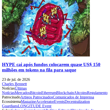
HYPE cai após fundos colocarem quase US$ 150
milhões em tokens na fila para saque
23 de jul. de 2026
Charles Bennett
Notícias
Últimas
Notícias
Mercados
Bitcoin
Ethereum
Blockchain
Altcoins
Regulamento
Patrocinado
Artigos Patrocinados
Comunicados de Imprensa
Ecossistema
Magazine
Accelerator
Events
Decentralization
Guardians
LONGITUDE Event