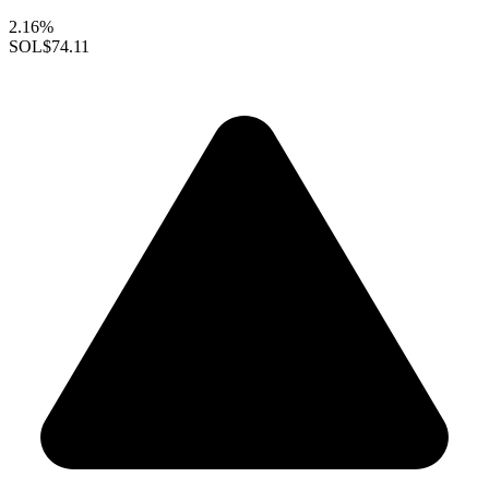
2.16%
SOL
$74.11