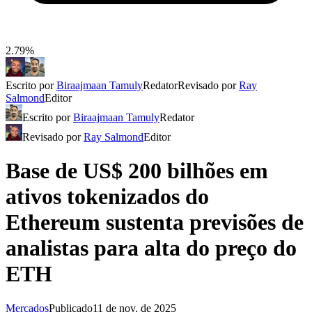
2.79%
Escrito por
Biraajmaan Tamuly
Redator
Revisado por
Ray
Salmond
Editor
Escrito por
Biraajmaan Tamuly
Redator
Revisado por
Ray Salmond
Editor
Base de US$ 200 bilhões em
ativos tokenizados do
Ethereum sustenta previsões de
analistas para alta do preço do
ETH
Mercados
Publicado
11 de nov. de 2025