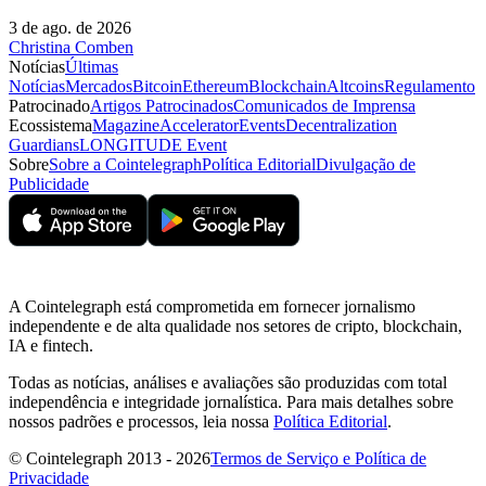
3 de ago. de 2026
Christina Comben
Notícias
Últimas
Notícias
Mercados
Bitcoin
Ethereum
Blockchain
Altcoins
Regulamento
Patrocinado
Artigos Patrocinados
Comunicados de Imprensa
Ecossistema
Magazine
Accelerator
Events
Decentralization
Guardians
LONGITUDE Event
Sobre
Sobre a Cointelegraph
Política Editorial
Divulgação de
Publicidade
A Cointelegraph está comprometida em fornecer jornalismo
independente e de alta qualidade nos setores de cripto, blockchain,
IA e fintech.
Todas as notícias, análises e avaliações são produzidas com total
independência e integridade jornalística. Para mais detalhes sobre
nossos padrões e processos, leia nossa
Política Editorial
.
© Cointelegraph 2013 - 2026
Termos de Serviço e Política de
Privacidade