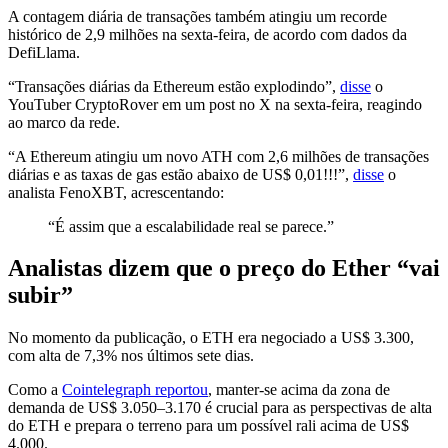
A contagem diária de transações também atingiu um recorde
histórico de 2,9 milhões na sexta-feira, de acordo com dados da
DefiLlama.
“Transações diárias da Ethereum estão explodindo”,
disse
o
YouTuber CryptoRover em um post no X na sexta-feira, reagindo
ao marco da rede.
“A Ethereum atingiu um novo ATH com 2,6 milhões de transações
diárias e as taxas de gas estão abaixo de US$ 0,01!!!”,
disse
o
analista FenoXBT, acrescentando:
“É assim que a escalabilidade real se parece.”
Analistas dizem que o preço do Ether “vai
subir”
No momento da publicação, o ETH era negociado a US$ 3.300,
com alta de 7,3% nos últimos sete dias.
Como a
Cointelegraph reportou
, manter-se acima da zona de
demanda de US$ 3.050–3.170 é crucial para as perspectivas de alta
do ETH e prepara o terreno para um possível rali acima de US$
4.000.