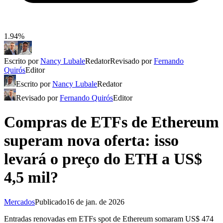
1.94%
Escrito por
Nancy Lubale
Redator
Revisado por
Fernando
Quirós
Editor
Escrito por
Nancy Lubale
Redator
Revisado por
Fernando Quirós
Editor
Compras de ETFs de Ethereum
superam nova oferta: isso
levará o preço do ETH a US$
4,5 mil?
Mercados
Publicado
16 de jan. de 2026
Entradas renovadas em ETFs spot de Ethereum somaram US$ 474