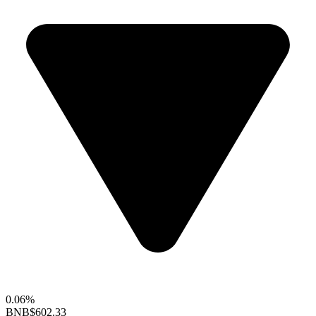
0.06%
BNB
$602.33