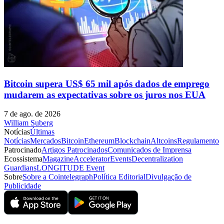
Bitcoin supera US$ 65 mil após dados de emprego
mudarem as expectativas sobre os juros nos EUA
7 de ago. de 2026
William Suberg
Notícias
Últimas
Notícias
Mercados
Bitcoin
Ethereum
Blockchain
Altcoins
Regulamento
Patrocinado
Artigos Patrocinados
Comunicados de Imprensa
Ecossistema
Magazine
Accelerator
Events
Decentralization
Guardians
LONGITUDE Event
Sobre
Sobre a Cointelegraph
Política Editorial
Divulgação de
Publicidade