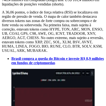
liquidações de posições vendidas (shorts).
A 36,06 pontos, o índice de força relativa (RSI) se localizava em
região de pressão de venda. O mapa de calor também destacava
diversos tokens nas zonas de forte compra ou sobrecompra e de
forte venda ou sobrevenda. Na primeira faixa, mais sujeita à
correção, estavam tokens como HYPE, TON, ARC, MON, ENSO,
UB, COAI, GPS, C98, AWE, OG, ICNT, TRADOOR, XNY,
AERGO, AGT, CHESS. No outro extremo, mais sujeito a reversão,
estavam tokens como XRP, ZEC, SOL, XLM, BSV, AVNT,
HUMA, LINEA, FOGO, BIO, RUNE, CLO, BTR, SOLV, KSM,
USUAL, ARK, MUBARAK.
Brasil compra a queda do Bitcoin e investe R$ 8,9 milhões
em fundos de criptomoedas