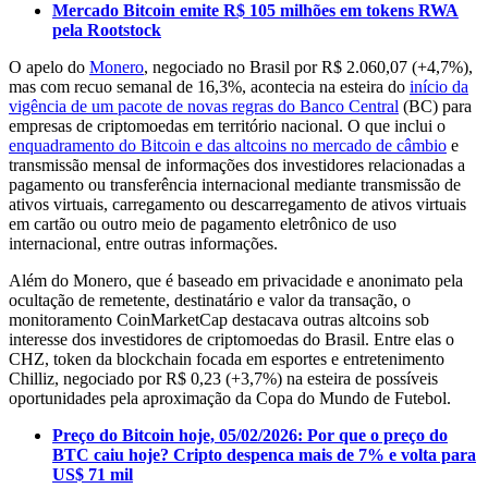
Mercado Bitcoin emite R$ 105 milhões em tokens RWA
pela Rootstock
O apelo do
Monero
, negociado no Brasil por R$ 2.060,07 (+4,7%),
mas com recuo semanal de 16,3%, acontecia na esteira do
início da
vigência de um pacote de novas regras do Banco Central
(BC) para
empresas de criptomoedas em território nacional. O que inclui o
enquadramento do Bitcoin e das altcoins no mercado de câmbio
e
transmissão mensal de informações dos investidores relacionadas a
pagamento ou transferência internacional mediante transmissão de
ativos virtuais, carregamento ou descarregamento de ativos virtuais
em cartão ou outro meio de pagamento eletrônico de uso
internacional, entre outras informações.
Além do Monero, que é baseado em privacidade e anonimato pela
ocultação de remetente, destinatário e valor da transação, o
monitoramento CoinMarketCap destacava outras altcoins sob
interesse dos investidores de criptomoedas do Brasil. Entre elas o
CHZ, token da blockchain focada em esportes e entretenimento
Chilliz, negociado por R$ 0,23 (+3,7%) na esteira de possíveis
oportunidades pela aproximação da Copa do Mundo de Futebol.
Preço do Bitcoin hoje, 05/02/2026: Por que o preço do
BTC caiu hoje? Cripto despenca mais de 7% e volta para
US$ 71 mil