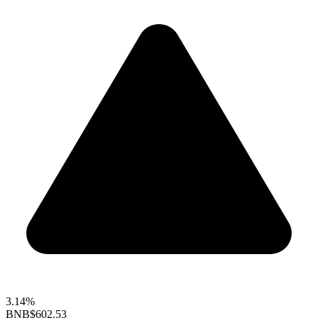
3.14%
BNB
$602.53