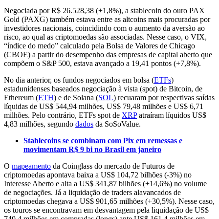
Negociada por R$ 26.528,38 (+1,8%), a stablecoin do ouro PAX
Gold (PAXG) também estava entre as altcoins mais procuradas por
investidores nacionais, coincidindo com o aumento da aversão ao
risco, ao qual as criptomoedas são associadas. Nesse caso, o VIX,
“índice do medo” calculado pela Bolsa de Valores de Chicago
(CBOE) a partir do desempenho das empresas de capital aberto que
compõem o S&P 500, estava avançado a 19,41 pontos (+7,8%).
No dia anterior, os fundos negociados em bolsa (
ETFs
)
estadunidenses baseados negociação à vista (spot) de Bitcoin, de
Ethereum (
ETH
) e de Solana (
SOL
) recuaram por respectivas saídas
líquidas de US$ 544,94 milhões, US$ 79,48 milhões e US$ 6,71
milhões. Pelo contrário, ETFs spot de
XRP
atraíram líquidos US$
4,83 milhões, segundo
dados
da SoSoValue.
Stablecoins se combinam com Pix em remessas e
movimentam R$ 9 bi no Brasil em janeiro
O
mapeamento
da Coinglass do mercado de Futuros de
criptomoedas apontava baixa a US$ 104,72 bilhões (-3%) no
Interesse Aberto e alta a US$ 341,87 bilhões (+14,6%) no volume
de negociações. Já a liquidação de traders alavancados de
criptomoedas chegava a US$ 901,65 milhões (+30,5%). Nesse caso,
os touros se encontravam em desvantagem pela liquidação de US$
740,4 milhões em compradas (longs) ante US$ 161,4 milhões em