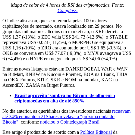
Mapa de calor de 4 horas do RSI das criptomoedas. Fonte:
Coinglass.
O índice altseason, que se referencia pelas 100 maiores
capitalizações de mercado, estava localizado em 29 pontos. No
grupo das mil maiores altcoins em market cap, o XRP derretia a
US$ 1,37 (-13%), o ZEC valia US$ 241,73 (-12,6%), o STABLE
representava US$ 0,023 (-11,4%), o MORPHO se equiparava a
US$ 1,16 (-10%), o ZRO era comprado por US$ 1,65 (-9,5%), o
OKB se convertia em US$ 77,07 (-9,3%), o MYX avançava a US$
6 (+4,4%) e o HYPE era negociado por US$ 34,06 (+4,1%).
Entre as novas listagens estavam DANKDOGEAI, WAR e WAN
na BitMart, RNBW na Kucoin e Phemex, BOA na LBank, TRIA
na OKX Futuros, KITE, SKR e NOM na Indodax, KAG na
AscendEX, ZAMA na Bitget Futuros.
Brasil aproveita ‘sombra no Bitcoin’ de olho em 5
criptomoedas em alta de até 850%
No dia anterior, as queridinhas dos investidores nacionais
recuavam
até 34% enquanto a 21Shares revelava a "próxima onda do
Bitcoin"
, conforme
noticiou o Cointelegraph Brasil.
Este artigo é produzido de acordo com a
Política Editorial
da