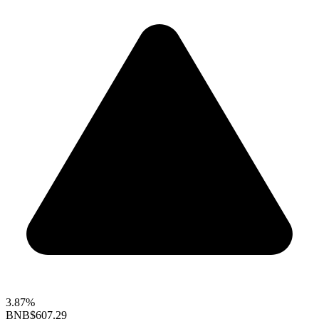
3.87%
BNB
$607.29