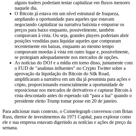
alguns traders poderiam tentar capitalizar em fluxos menores
naquele dia.
O Bitcoin já estava em um nível estrutural de fraqueza,
ampliando a oportunidade para aqueles que estavam
negociando capitalizar na narrativa baixista e empurrar os
preços para baixo enquanto, possivelmente, também
compravam à vista. Ou seja, grandes players poderiam abrir
posições vendidas para liquidar aqueles que compraram
recentemente em baixas, enquanto ao mesmo tempo
compravam moedas à vista em outro lugar e, possivelmente,
se protegiam adequadamente nos mercados de opções.
As notícias do DOJ e a mídia em torno disso, juntamente com
o FUD de "analistas influentes" no Crypto Twitter sobre a
aprovação da liquidação do Bitcoin do Silk Road,
amplificaram a narrativa em um dia já pessmista para ações e
cripto, proporcionando essencialmente a oportunidade de
reposicionar nos mercados de derivativos e capturar Bitcoin à
vista descontado antes do esperado rali “para a lua” quando o
presidente eleito Trump tomar posse em 20 de janeiro.
Para adicionar mais contexto, o Cointelegraph conversou com Brian
Russ, diretor de investimentos da 1971 Capital, para explorar como
ele e sua empresa estavam digerindo as notícias e ações de preço da
semana.