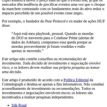
cripto tendem a mover o preço mais do que o evento real, já que os
mercados têm tendência de precificar eventos uma vez que o choque
da manchete contrastado com os fundamentos reais do ativo reduz o
impacto percebido de um possível evento cisne negro.
Por exemplo, o fundador do Pear Protocol e ex-trader de ações HUF
disse:
“Aqui está meu playbook, pessoal. Quando as moedas
do DOJ se moverem para o Coinbase Prime (alertas de
dados do Arkham), compramos essa queda porque as
moedas provavelmente já foram vendidas e estão
apenas se movendo.”
Este artigo não contém conselhos ou recomendações de
investimento. Toda decisão de investimento e negociação envolve
risco, e os leitores devem realizar sua própria pesquisa ao tomar
uma decisão.
Este artigo é produzido de acordo com a
Política Editorial
da
Cointelegraph e destina-se apenas a fins informativos. Não constitui
aconselhamento de investimento ou recomendações. Todos os
investimentos e negociações envolvem riscos; os leitores são
incentivados a realizar pesquisas independentes.
Silk Road