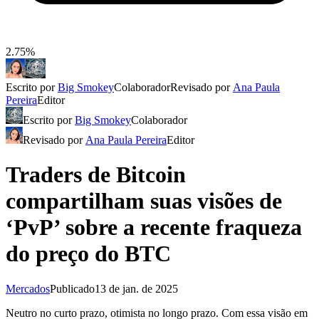
2.75%
Escrito por
Big Smokey
Colaborador
Revisado por
Ana Paula
Pereira
Editor
Escrito por
Big Smokey
Colaborador
Revisado por
Ana Paula Pereira
Editor
Traders de Bitcoin
compartilham suas visões de
‘PvP’ sobre a recente fraqueza
do preço do BTC
Mercados
Publicado
13 de jan. de 2025
Neutro no curto prazo, otimista no longo prazo. Com essa visão em