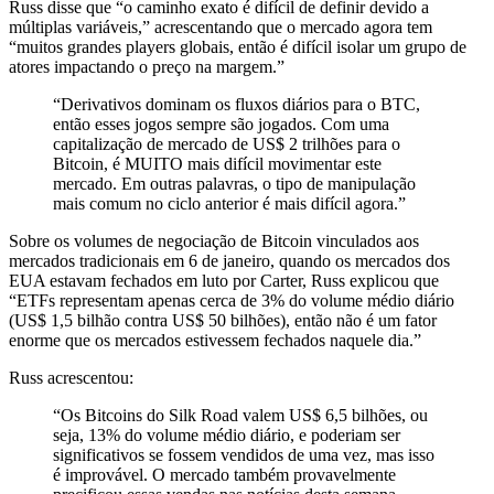
Russ disse que “o caminho exato é difícil de definir devido a
múltiplas variáveis,” acrescentando que o mercado agora tem
“muitos grandes players globais, então é difícil isolar um grupo de
atores impactando o preço na margem.”
“Derivativos dominam os fluxos diários para o BTC,
então esses jogos sempre são jogados. Com uma
capitalização de mercado de US$ 2 trilhões para o
Bitcoin, é MUITO mais difícil movimentar este
mercado. Em outras palavras, o tipo de manipulação
mais comum no ciclo anterior é mais difícil agora.”
Sobre os volumes de negociação de Bitcoin vinculados aos
mercados tradicionais em 6 de janeiro, quando os mercados dos
EUA estavam fechados em luto por Carter, Russ explicou que
“ETFs representam apenas cerca de 3% do volume médio diário
(US$ 1,5 bilhão contra US$ 50 bilhões), então não é um fator
enorme que os mercados estivessem fechados naquele dia.”
Russ acrescentou:
“Os Bitcoins do Silk Road valem US$ 6,5 bilhões, ou
seja, 13% do volume médio diário, e poderiam ser
significativos se fossem vendidos de uma vez, mas isso
é improvável. O mercado também provavelmente