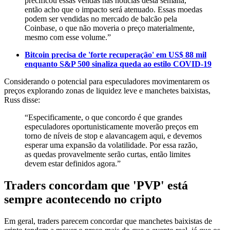
precificou essas vendas nas notícias desta semana,
então acho que o impacto será atenuado. Essas moedas
podem ser vendidas no mercado de balcão pela
Coinbase, o que não moveria o preço materialmente,
mesmo com esse volume.”
Bitcoin precisa de 'forte recuperação' em US$ 88 mil
enquanto S&P 500 sinaliza queda ao estilo COVID-19
Considerando o potencial para especuladores movimentarem os
preços explorando zonas de liquidez leve e manchetes baixistas,
Russ disse:
“Especificamente, o que concordo é que grandes
especuladores oportunisticamente moverão preços em
torno de níveis de stop e alavancagem aqui, e devemos
esperar uma expansão da volatilidade. Por essa razão,
as quedas provavelmente serão curtas, então limites
devem estar definidos agora.”
Traders concordam que 'PVP' está
sempre acontecendo no cripto
Em geral, traders parecem concordar que manchetes baixistas de