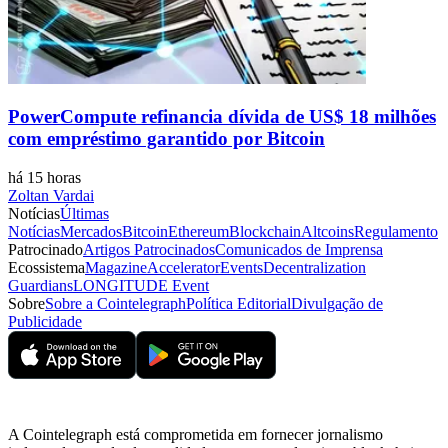
PowerCompute refinancia dívida de US$ 18 milhões
com empréstimo garantido por Bitcoin
há 15 horas
Zoltan Vardai
Notícias
Últimas
Notícias
Mercados
Bitcoin
Ethereum
Blockchain
Altcoins
Regulamento
Patrocinado
Artigos Patrocinados
Comunicados de Imprensa
Ecossistema
Magazine
Accelerator
Events
Decentralization
Guardians
LONGITUDE Event
Sobre
Sobre a Cointelegraph
Política Editorial
Divulgação de
Publicidade
A Cointelegraph está comprometida em fornecer jornalismo