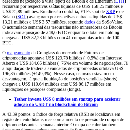
baseados negociação à vista (spot) de Bitcoin e de Ethereum (
ETH
)
recuaram por respectivas saídas líquidas de US$ 158,25 milhões e
US$ 75,89 milhões. Em direção contrária, ETFs spot de
XRP
e de
Solana (
SOL
) avançaram por respetivas entradas líquidas de US$
13,21 milhões e US$ 3,57 milhões, segundo
dados
da SoSoValue.
O acumulado semanal das tesourarias não mineradoras de Bitcoin
indicavam aquisição de 248,6 BTC enquanto o total em holding
chegava a US$ 82,23 bilhões com 41 companhias acima de 100
BTC.
O
mapeamento
da Coinglass do mercado de Futuros de
criptomoedas apontava US$ 129,78 bilhões (+0,5%) em Interesse
Aberto e US$ 184,65 bilhões (+76%) em volume de negociações. Já
a liquidação de traders alavancados de criptomoedas orbitava US$
196,85 milhões (+149,3%). Nesse caso, os ursos estavam em
desvantagem, já que a liquidação de posições vendidas (shorts)
chegava a US$ 110,64 milhões ante US$ 86,17 milhões em
liquidações de posições compradas (longs).
Tether investe US$ 8 milhões em startup para acelerar
adoção do USDT na blockchain do Bitcoin
A 43,39 pontos, o índice de força relativa (RSI) se localizava em
região de neutralidade, mas com aumento de pressão de compra de
criptomoedas ante a semana anterior. O mapa de calor também
destacava diversos tokens nas zonas de forte compra ou