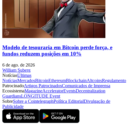
Modelo de tesouraria em Bitcoin perde força, e
fundos reduzem posições em 10%
6 de ago. de 2026
William Suberg
Notícias
Últimas
Notícias
Mercados
Bitcoin
Ethereum
Blockchain
Altcoins
Regulamento
Patrocinado
Artigos Patrocinados
Comunicados de Imprensa
Ecossistema
Magazine
Accelerator
Events
Decentralization
Guardians
LONGITUDE Event
Sobre
Sobre a Cointelegraph
Política Editorial
Divulgação de
Publicidade