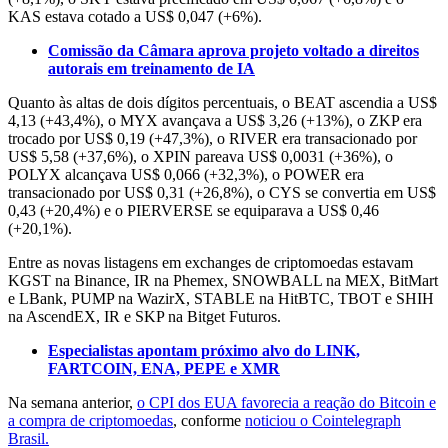
KAS estava cotado a US$ 0,047 (+6%).
Comissão da Câmara aprova projeto voltado a direitos
autorais em treinamento de IA
Quanto às altas de dois dígitos percentuais, o BEAT ascendia a US$
4,13 (+43,4%), o MYX avançava a US$ 3,26 (+13%), o ZKP era
trocado por US$ 0,19 (+47,3%), o RIVER era transacionado por
US$ 5,58 (+37,6%), o XPIN pareava US$ 0,0031 (+36%), o
POLYX alcançava US$ 0,066 (+32,3%), o POWER era
transacionado por US$ 0,31 (+26,8%), o CYS se convertia em US$
0,43 (+20,4%) e o PIERVERSE se equiparava a US$ 0,46
(+20,1%).
Entre as novas listagens em exchanges de criptomoedas estavam
KGST na Binance, IR na Phemex, SNOWBALL na MEX, BitMart
e LBank, PUMP na WazirX, STABLE na HitBTC, TBOT e SHIH
na AscendEX, IR e SKP na Bitget Futuros.
Especialistas apontam próximo alvo do LINK,
FARTCOIN, ENA, PEPE e XMR
Na semana anterior,
o CPI dos EUA favorecia a reação do Bitcoin e
a compra de criptomoedas
, conforme
noticiou o Cointelegraph
Brasil.