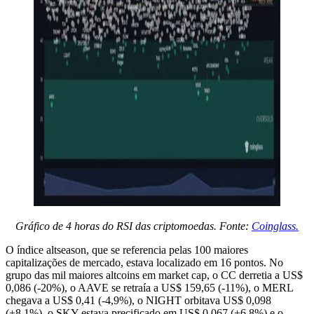
Gráfico de 4 horas do RSI das criptomoedas. Fonte:
Coinglass.
O índice altseason, que se referencia pelas 100 maiores
capitalizações de mercado, estava localizado em 16 pontos. No
grupo das mil maiores altcoins em market cap, o CC derretia a US$
0,086 (-20%), o AAVE se retraía a US$ 159,65 (-11%), o MERL
chegava a US$ 0,41 (-4,9%), o NIGHT orbitava US$ 0,098
(+8,1%), o SKY estava precificado em US$ 0,067 (+6,8%) e o