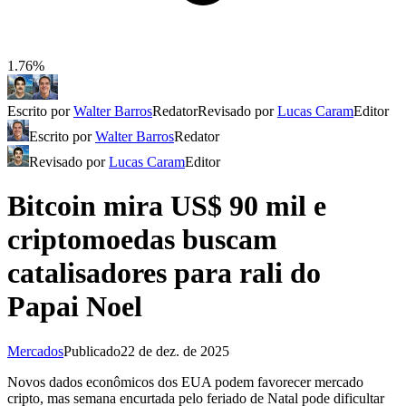
1.76%
Escrito por
Walter Barros
Redator
Revisado por
Lucas Caram
Editor
Escrito por
Walter Barros
Redator
Revisado por
Lucas Caram
Editor
Bitcoin mira US$ 90 mil e
criptomoedas buscam
catalisadores para rali do
Papai Noel
Mercados
Publicado
22 de dez. de 2025
Novos dados econômicos dos EUA podem favorecer mercado
cripto, mas semana encurtada pelo feriado de Natal pode dificultar