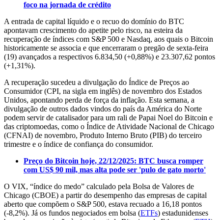
foco na jornada de crédito
A entrada de capital líquido e o recuo do domínio do BTC
apontavam crescimento do apetite pelo risco, na esteira da
recuperação de índices com S&P 500 e Nasdaq, aos quais o Bitcoin
historicamente se associa e que encerraram o pregão de sexta-feira
(19) avançados a respectivos 6.834,50 (+0,88%) e 23.307,62 pontos
(+1,31%).
A recuperação sucedeu a divulgação do Índice de Preços ao
Consumidor (CPI, na sigla em inglês) de novembro dos Estados
Unidos, apontando perda de força da inflação. Esta semana, a
divulgação de outros dados vindos do país da América do Norte
podem servir de catalisador para um rali de Papai Noel do Bitcoin e
das criptomoedas, como o Índice de Atividade Nacional de Chicago
(CFNAI) de novembro, Produto Interno Bruto (PIB) do terceiro
trimestre e o índice de confiança do consumidor.
Preço do Bitcoin hoje, 22/12/2025: BTC busca romper
com US$ 90 mil, mas alta pode ser 'pulo de gato morto'
O VIX, “índice do medo” calculado pela Bolsa de Valores de
Chicago (CBOE) a partir do desempenho das empresas de capital
aberto que compõem o S&P 500, estava recuado a 16,18 pontos
(-8,2%). Já os fundos negociados em bolsa (
ETFs
) estadunidenses