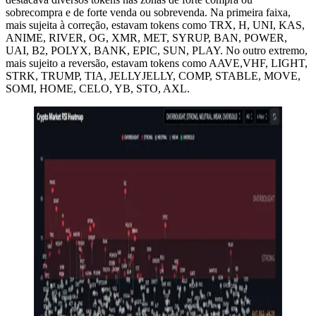
sobrecompra e de forte venda ou sobrevenda. Na primeira faixa,
mais sujeita à correção, estavam tokens como TRX, H, UNI, KAS,
ANIME, RIVER, OG, XMR, MET, SYRUP, BAN, POWER,
UAI, B2, POLYX, BANK, EPIC, SUN, PLAY. No outro extremo,
mais sujeito a reversão, estavam tokens como AAVE,VHF, LIGHT,
STRK, TRUMP, TIA, JELLYJELLY, COMP, STABLE, MOVE,
SOMI, HOME, CELO, YB, STO, AXL.