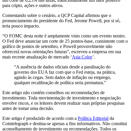
um corte de 0,25% nas taxas, tradicionalmente um fator positivo
para cripto, ações e outros ativos.
Comentando sobre o cenário, a QCP Capital afirmou que o
pronunciamento do presidente do Fed, Jerome Powell, por si só,
teria pouco impacto.
“O FOMC desta noite é amplamente visto como um evento neutro.
O Fed deve anunciar um corte de 25 pontos-base, consistente com o
gráfico de pontos de setembro, e Powell provavelmente não
oferecerá novas orientações futuras”, escreveu a empresa em sua
mais recente atualização de mercado ‘
Asia Color
’.
“A ausência de dados oficiais desde a paralisação do
governo dos EUA faz com que o Fed esteja, na prática,
agindo às cegas. Sem dados de inflação ou emprego,
qualquer recalibração de política seria prematura.”
Este artigo não contém conselhos ou recomendações de
investimento. Toda movimentação de investimento e negociação
envolve riscos, e os leitores devem realizar suas próprias pesquisas
antes de tomar uma decisão.
Este artigo é produzido de acordo com a
Política Editorial
da
Cointelegraph e destina-se apenas a fins informativos. Não constitui
aconselhamento de investimento ou recomendações. Todos os