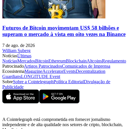
Futuros de Bitcoin movimentam US$ 58 bilhões e
superam o mercado à vista em oito vezes na Binance
7 de ago. de 2026
William Suberg
Notícias
Últimas
Notícias
Mercados
Bitcoin
Ethereum
Blockchain
Altcoins
Regulamento
Patrocinado
Artigos Patrocinados
Comunicados de Imprensa
Ecossistema
Magazine
Accelerator
Events
Decentralization
Guardians
LONGITUDE Event
Sobre
Sobre a Cointelegraph
Política Editorial
Divulgação de
Publicidade
A Cointelegraph está comprometida em fornecer jornalismo
independente e de alta qualidade nos setores de cripto, blockchain,