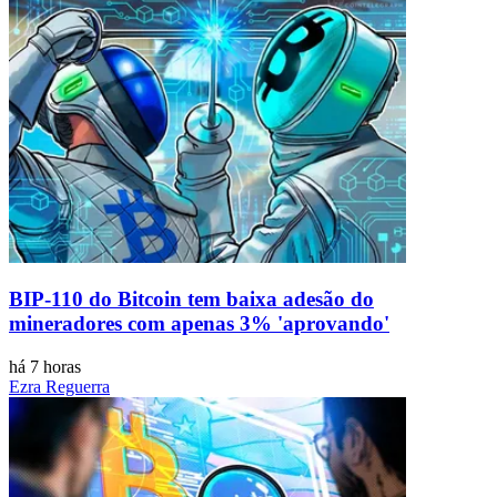
BIP-110 do Bitcoin tem baixa adesão do
mineradores com apenas 3% 'aprovando'
há 7 horas
Ezra Reguerra