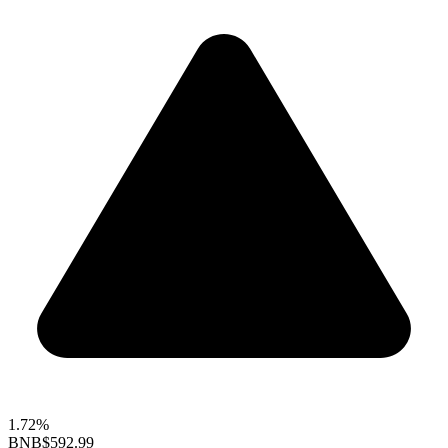
1.72%
BNB
$592.99