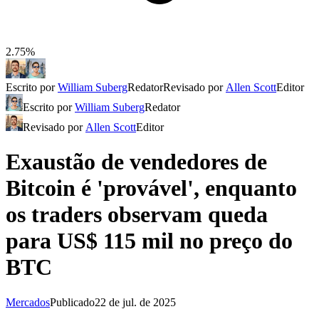
2.75%
Escrito por
William Suberg
Redator
Revisado por
Allen Scott
Editor
Escrito por
William Suberg
Redator
Revisado por
Allen Scott
Editor
Exaustão de vendedores de
Bitcoin é 'provável', enquanto
os traders observam queda
para US$ 115 mil no preço do
BTC
Mercados
Publicado
22 de jul. de 2025