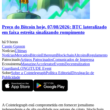
Preço do Bitcoin hoje, 07/08/2026: BTC lateralizado
em faixa estreita sinalizando rompimento
há 9 horas
Cassio Gusson
Notícias
Últimas
Notícias
Mercados
Bitcoin
Ethereum
Blockchain
Altcoins
Regulamento
Patrocinado
Artigos Patrocinados
Comunicados de Imprensa
Ecossistema
Magazine
Accelerator
Events
Decentralization
Guardians
LONGITUDE Event
Sobre
Sobre a Cointelegraph
Política Editorial
Divulgação de
Publicidade
A Cointelegraph está comprometida em fornecer jornalismo
independente e de alta qualidade nos setores de cripto, blockchain,