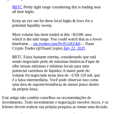
$BTC
Pretty tight range considering this is trading near
all time highs.
Keep an eye out for these local highs & lows for a
potential liquidity sweep.
Most volume has been traded at this ~$118K area
which is the mid range. You could watch that as a lower
timeframe…
pic.twitter.com/NvfUoHZ4dj
— Daan
Crypto Trades (@DaanCrypto)
July 22, 2025
$BTC Faixa bastante estreita, considerando que está
sendo negociado perto de máximas históricas.Fique de
olho nessas máximas e mínimas locais para uma
potencial varredura de liquidez.A maior parte do
volume foi negociada nesta área de ~US$ 118 mil, que
é a faixa intermediária. Você pode observar isso como
uma área de suporte/resistência de menor prazo dentro
da própria faixa.
Este artigo não contém conselhos ou recomendações de
investimento. Todo investimento e negociação envolve riscos, e os
leitores devem realizar sua própria pesquisa ao tomar uma decisão.