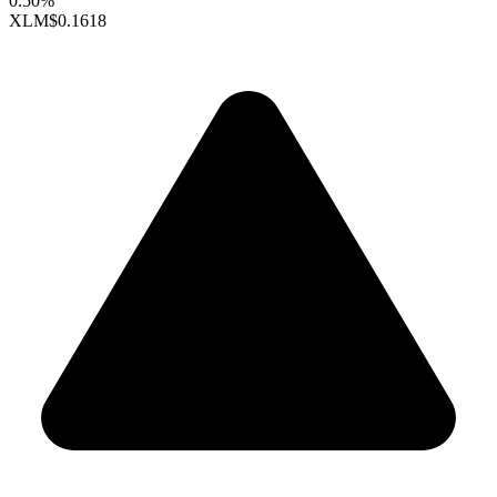
0.50%
XLM
$0.1618