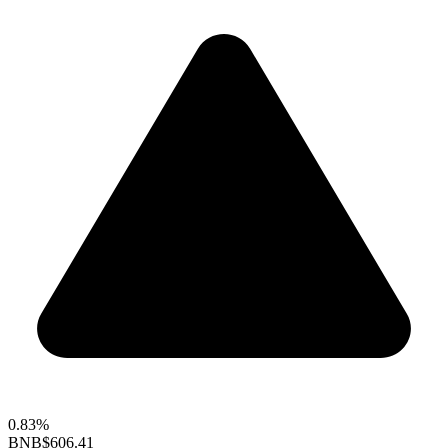
0.83%
BNB
$606.41