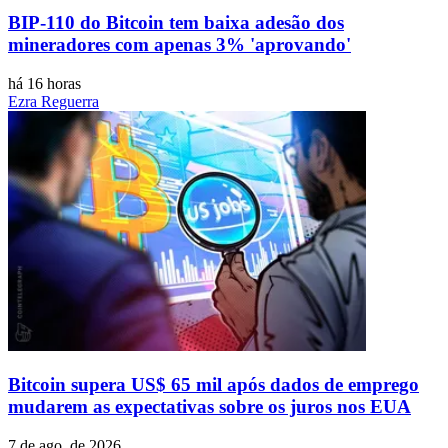
BIP-110 do Bitcoin tem baixa adesão dos
mineradores com apenas 3% 'aprovando'
há 16 horas
Ezra Reguerra
Bitcoin supera US$ 65 mil após dados de emprego
mudarem as expectativas sobre os juros nos EUA
7 de ago. de 2026