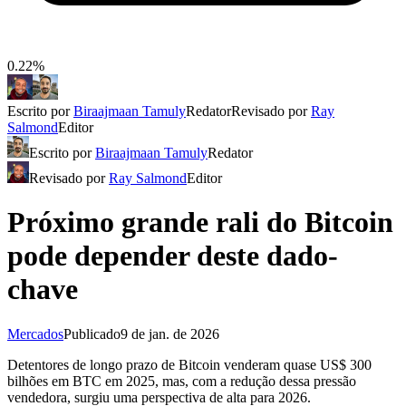
0.22%
Escrito por
Biraajmaan Tamuly
Redator
Revisado por
Ray
Salmond
Editor
Escrito por
Biraajmaan Tamuly
Redator
Revisado por
Ray Salmond
Editor
Próximo grande rali do Bitcoin
pode depender deste dado-
chave
Mercados
Publicado
9 de jan. de 2026
Detentores de longo prazo de Bitcoin venderam quase US$ 300
bilhões em BTC em 2025, mas, com a redução dessa pressão
vendedora, surgiu uma perspectiva de alta para 2026.