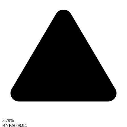
3.79%
BNB
$608.94