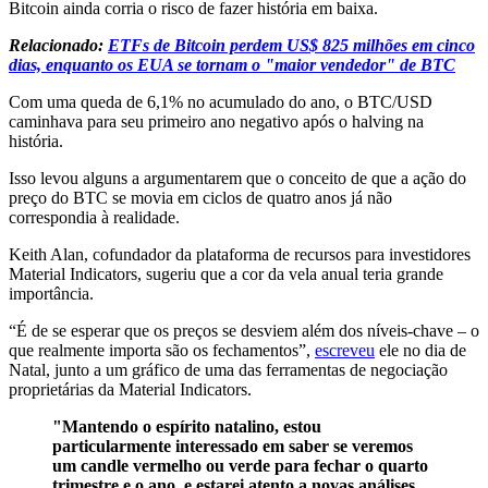
Bitcoin ainda corria o risco de fazer história em baixa.
Relacionado:
ETFs de Bitcoin perdem US$ 825 milhões em cinco
dias, enquanto os EUA se tornam o "maior vendedor" de BTC
Com uma queda de 6,1% no acumulado do ano, o BTC/USD
caminhava para seu primeiro ano negativo após o halving na
história.
Isso levou alguns a argumentarem que o conceito de que a ação do
preço do BTC se movia em ciclos de quatro anos já não
correspondia à realidade.
Keith Alan, cofundador da plataforma de recursos para investidores
Material Indicators, sugeriu que a cor da vela anual teria grande
importância.
“É de se esperar que os preços se desviem além dos níveis-chave – o
que realmente importa são os fechamentos”,
escreveu
ele no dia de
Natal, junto a um gráfico de uma das ferramentas de negociação
proprietárias da Material Indicators.
"Mantendo o espírito natalino, estou
particularmente interessado em saber se veremos
um candle vermelho ou verde para fechar o quarto
trimestre e o ano, e estarei atento a novas análises