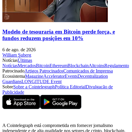
Modelo de tesouraria em Bitcoin perde força, e
fundos reduzem posições em 10%
6 de ago. de 2026
William Suberg
Notícias
Últimas
Notícias
Mercados
Bitcoin
Ethereum
Blockchain
Altcoins
Regulamento
Patrocinado
Artigos Patrocinados
Comunicados de Imprensa
Ecossistema
Magazine
Accelerator
Events
Decentralization
Guardians
LONGITUDE Event
Sobre
Sobre a Cointelegraph
Política Editorial
Divulgação de
Publicidade
A Cointelegraph está comprometida em fornecer jornalismo
independente e de alta qualidade nos setores de cripto, blockchain,