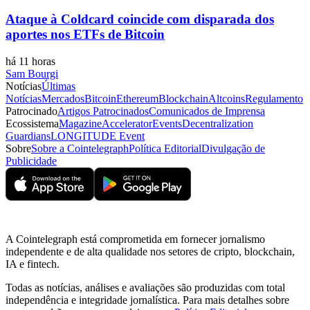
Ataque à Coldcard coincide com disparada dos
aportes nos ETFs de Bitcoin
há 11 horas
Sam Bourgi
Notícias
Últimas
Notícias
Mercados
Bitcoin
Ethereum
Blockchain
Altcoins
Regulamento
Patrocinado
Artigos Patrocinados
Comunicados de Imprensa
Ecossistema
Magazine
Accelerator
Events
Decentralization
Guardians
LONGITUDE Event
Sobre
Sobre a Cointelegraph
Política Editorial
Divulgação de
Publicidade
A Cointelegraph está comprometida em fornecer jornalismo
independente e de alta qualidade nos setores de cripto, blockchain,
IA e fintech.
Todas as notícias, análises e avaliações são produzidas com total
independência e integridade jornalística. Para mais detalhes sobre