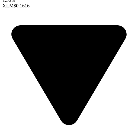
1.50%
XLM
$0.1616