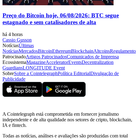
Preço do Bitcoin hoje, 06/08/2026: BTC segue
estagnado e sem catalisadores de alta
há 4 horas
Cassio Gusson
Notícias
Últimas
Notícias
Mercados
Bitcoin
Ethereum
Blockchain
Altcoins
Regulamento
Patrocinado
Artigos Patrocinados
Comunicados de Imprensa
Ecossistema
Magazine
Accelerator
Events
Decentralization
Guardians
LONGITUDE Event
Sobre
Sobre a Cointelegraph
Política Editorial
Divulgação de
Publicidade
A Cointelegraph está comprometida em fornecer jornalismo
independente e de alta qualidade nos setores de cripto, blockchain,
IA e fintech.
Todas as notícias, análises e avaliações são produzidas com total