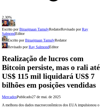
2.30%
Escrito por
Biraajmaan Tamuly
Redator
Revisado por
Ray
Salmond
Editor
Escrito por
Biraajmaan Tamuly
Redator
Revisado por
Ray Salmond
Editor
Realização de lucros com
Bitcoin persiste, mas o rali até
US$ 115 mil liquidará US$ 7
bilhões em posições vendidas
Mercados
Publicado
27 de mai. de 2025
A melhora dos dados macroeconômicos dos EUA impulsionou o