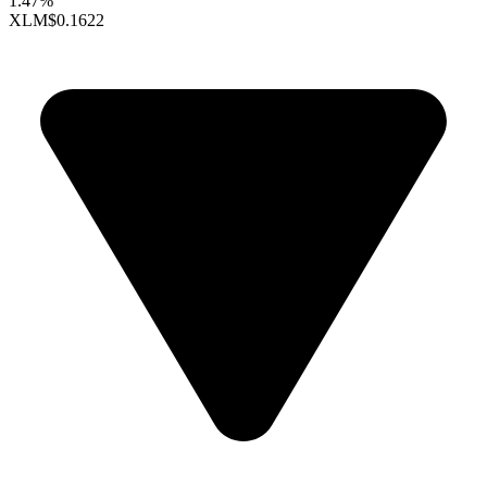
1.47%
XLM
$0.1622