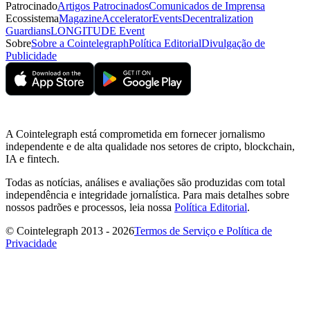
Patrocinado
Artigos Patrocinados
Comunicados de Imprensa
Ecossistema
Magazine
Accelerator
Events
Decentralization
Guardians
LONGITUDE Event
Sobre
Sobre a Cointelegraph
Política Editorial
Divulgação de
Publicidade
A Cointelegraph está comprometida em fornecer jornalismo
independente e de alta qualidade nos setores de cripto, blockchain,
IA e fintech.
Todas as notícias, análises e avaliações são produzidas com total
independência e integridade jornalística. Para mais detalhes sobre
nossos padrões e processos, leia nossa
Política Editorial
.
© Cointelegraph 2013 - 2026
Termos de Serviço e Política de
Privacidade