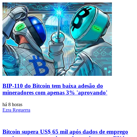
BIP-110 do Bitcoin tem baixa adesão do
mineradores com apenas 3% 'aprovando'
há 8 horas
Ezra Reguerra
Bitcoin supera US$ 65 mil após dados de emprego