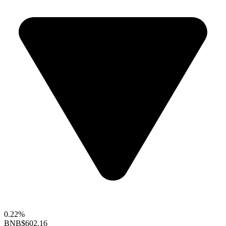
0.22%
BNB
$602.16