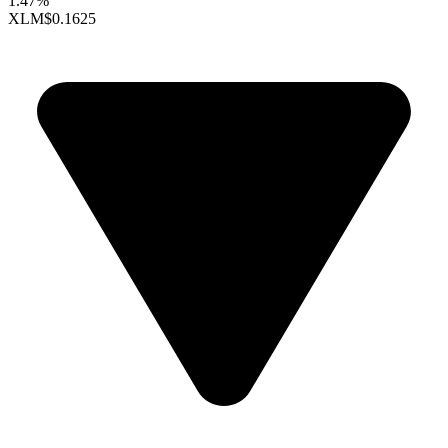
1.47%
XLM
$0.1625