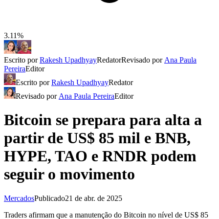
3.11%
Escrito por
Rakesh Upadhyay
Redator
Revisado por
Ana Paula
Pereira
Editor
Escrito por
Rakesh Upadhyay
Redator
Revisado por
Ana Paula Pereira
Editor
Bitcoin se prepara para alta a
partir de US$ 85 mil e BNB,
HYPE, TAO e RNDR podem
seguir o movimento
Mercados
Publicado
21 de abr. de 2025
Traders afirmam que a manutenção do Bitcoin no nível de US$ 85