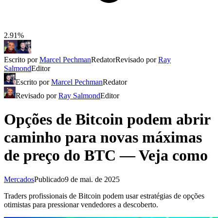
2.91%
Escrito por
Marcel Pechman
Redator
Revisado por
Ray
Salmond
Editor
Escrito por
Marcel Pechman
Redator
Revisado por
Ray Salmond
Editor
Opções de Bitcoin podem abrir
caminho para novas máximas
de preço do BTC — Veja como
Mercados
Publicado
9 de mai. de 2025
Traders profissionais de Bitcoin podem usar estratégias de opções
otimistas para pressionar vendedores a descoberto.