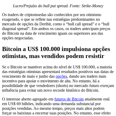
Lucro/Prejuízo do bull put spread. Fonte: Strike-Money
Os traders de criptomoedas são conhecidos por seu otimismo
exagerado, o que se reflete nas estratégias predominantes no
mercado de opções da Deribit, como o “bull call spread” e o “bull
diagonal spread”. Em ambos os casos, os traders antecipam preços
do Bitcoin na data de vencimento iguais ou superiores aos das
opções negociadas.
Bitcoin a US$ 100.000 impulsiona opções
otimistas, mas vendidos podem resistir
Se o Bitcoin se mantiver acima do nível de US$ 100.000, a maioria
das estratégias otimistas apresentará resultados positivos nas datas de
vencimento de maio e junho das
opções
, dando aos traders mais
incentivo para apoiar o movimento de alta. No entanto, há a
possibilidade de que vendedores (shorts) no mercado futuro exerçam
influência para evitar um novo recorde histórico do Bitcoin.
O interesse aberto agregado em
futuros de Bitcoin
atualmente está
em US$ 69 bilhões, indicando uma demanda substancial por
posições vendidas. Ao mesmo tempo, preços mais altos podem
forçar os baixistas a encerrar suas posições. No entanto, esse efeito