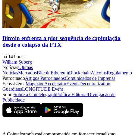
Bitcoin enfrenta a pior sequência de capitulação
desde o colapso da FTX
há 14 horas
William Suberg
Notícias
Últimas
Notícias
Mercados
Bitcoin
Ethereum
Blockchain
Altcoins
Regulamento
Patrocinado
Artigos Patrocinados
Comunicados de Imprensa
Ecossistema
Magazine
Accelerator
Events
Decentralization
Guardians
LONGITUDE Event
Sobre
Sobre a Cointelegraph
Política Editorial
Divulgação de
Publicidade
A Cointelegraph está comprometida em fornecer jornalismo