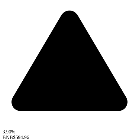
3.90%
BNB
$594.96