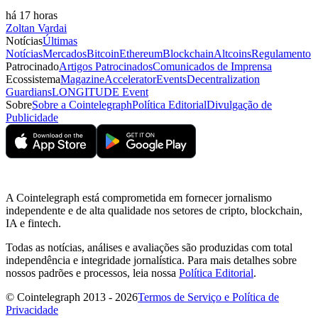
há 17 horas
Zoltan Vardai
Notícias
Últimas
Notícias
Mercados
Bitcoin
Ethereum
Blockchain
Altcoins
Regulamento
Patrocinado
Artigos Patrocinados
Comunicados de Imprensa
Ecossistema
Magazine
Accelerator
Events
Decentralization
Guardians
LONGITUDE Event
Sobre
Sobre a Cointelegraph
Política Editorial
Divulgação de
Publicidade
A Cointelegraph está comprometida em fornecer jornalismo
independente e de alta qualidade nos setores de cripto, blockchain,
IA e fintech.
Todas as notícias, análises e avaliações são produzidas com total
independência e integridade jornalística. Para mais detalhes sobre
nossos padrões e processos, leia nossa
Política Editorial
.
© Cointelegraph 2013 - 2026
Termos de Serviço e Política de
Privacidade