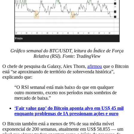
Gráfico semanal do BTC/USDT, leitura do Índice de Força
Relativa (RSI). Fonte: TradingView
O chefe de pesquisa da Galaxy, Alex Thorn,
afirmou
que o Bitcoin
está “se aproximando de território de sobrevenda histórica”,
explicando que:
“O RSI semanal está mais baixo do que em qualquer
outro momento, exceto nos períodos mais sombrios de
mercado de baixa.”
‘Fair value gap’ do Bitcoin aponta alvo em US$ 45 mil
enquanto problemas de IA pressionam ações e ouro
O Bitcoin também está a menos de 9% de sua média móvel
exponencial de 200 semanas, atualmente em US$ 58.855 — um