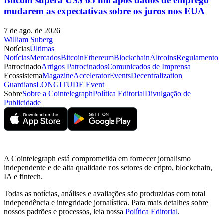
Bitcoin supera US$ 65 mil após dados de emprego
mudarem as expectativas sobre os juros nos EUA
7 de ago. de 2026
William Suberg
Notícias
Últimas
Notícias
Mercados
Bitcoin
Ethereum
Blockchain
Altcoins
Regulamento
Patrocinado
Artigos Patrocinados
Comunicados de Imprensa
Ecossistema
Magazine
Accelerator
Events
Decentralization
Guardians
LONGITUDE Event
Sobre
Sobre a Cointelegraph
Política Editorial
Divulgação de
Publicidade
A Cointelegraph está comprometida em fornecer jornalismo
independente e de alta qualidade nos setores de cripto, blockchain,
IA e fintech.
Todas as notícias, análises e avaliações são produzidas com total
independência e integridade jornalística. Para mais detalhes sobre
nossos padrões e processos, leia nossa
Política Editorial
.