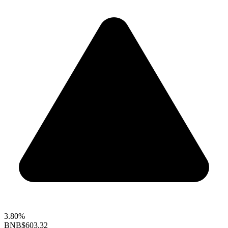
3.80%
BNB
$603.32