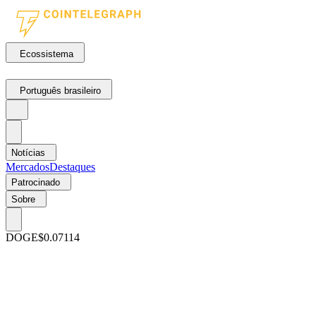
Ecossistema
Português brasileiro
Notícias
Mercados
Destaques
Patrocinado
Sobre
DOGE
$0.07114