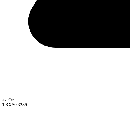
2.14%
TRX
$0.3289