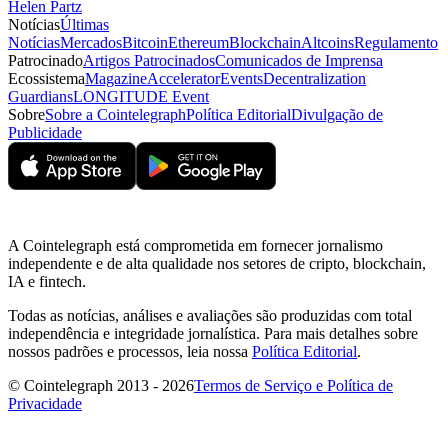
Helen Partz
Notícias
Últimas
Notícias
Mercados
Bitcoin
Ethereum
Blockchain
Altcoins
Regulamento
Patrocinado
Artigos Patrocinados
Comunicados de Imprensa
Ecossistema
Magazine
Accelerator
Events
Decentralization
Guardians
LONGITUDE Event
Sobre
Sobre a Cointelegraph
Política Editorial
Divulgação de
Publicidade
A Cointelegraph está comprometida em fornecer jornalismo
independente e de alta qualidade nos setores de cripto, blockchain,
IA e fintech.
Todas as notícias, análises e avaliações são produzidas com total
independência e integridade jornalística. Para mais detalhes sobre
nossos padrões e processos, leia nossa
Política Editorial
.
© Cointelegraph 2013 - 2026
Termos de Serviço e Política de
Privacidade