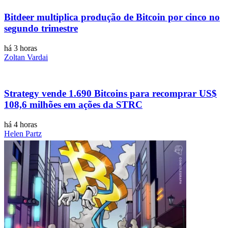
Bitdeer multiplica produção de Bitcoin por cinco no
segundo trimestre
há 3 horas
Zoltan Vardai
Strategy vende 1.690 Bitcoins para recomprar US$
108,6 milhões em ações da STRC
há 4 horas
Helen Partz