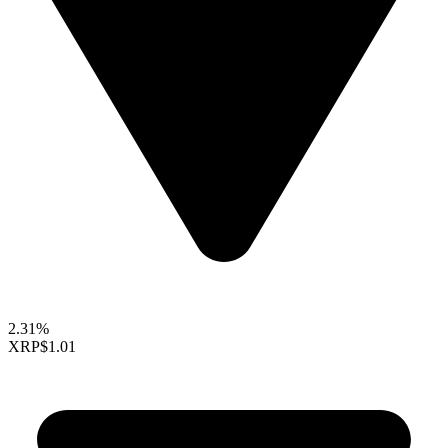
2.31%
XRP
$1.01