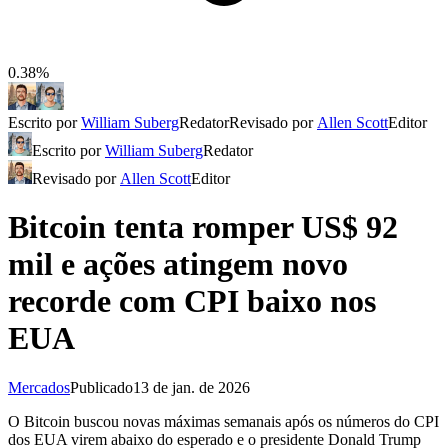
0.38%
Escrito por
William Suberg
Redator
Revisado por
Allen Scott
Editor
Escrito por
William Suberg
Redator
Revisado por
Allen Scott
Editor
Bitcoin tenta romper US$ 92
mil e ações atingem novo
recorde com CPI baixo nos
EUA
Mercados
Publicado
13 de jan. de 2026
O Bitcoin buscou novas máximas semanais após os números do CPI
dos EUA virem abaixo do esperado e o presidente Donald Trump