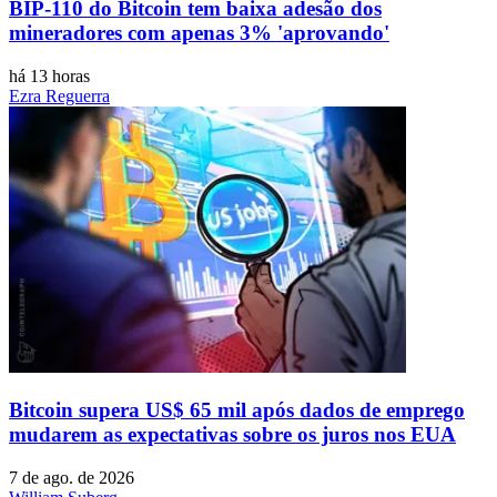
BIP-110 do Bitcoin tem baixa adesão dos
mineradores com apenas 3% 'aprovando'
há 13 horas
Ezra Reguerra
Bitcoin supera US$ 65 mil após dados de emprego
mudarem as expectativas sobre os juros nos EUA
7 de ago. de 2026