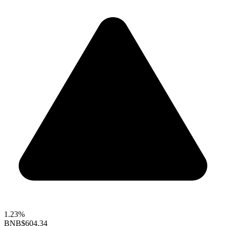
1.23%
BNB
$604.34