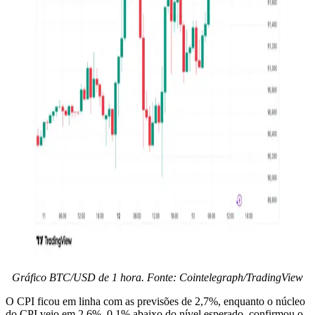
Gráfico BTC/USD de 1 hora. Fonte: Cointelegraph/TradingView
O CPI ficou em linha com as previsões de 2,7%, enquanto o núcleo
do CPI veio em 2,6%, 0,1% abaixo do nível esperado, confirmou o