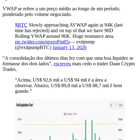
VWAP se refere a um preço médio ao longo de um período,
ponderado pelo volume negociado.
$BTC
Slowly approaching AVWAP again at 94K (last
time has rejected) and on top of that we have 90D
Rolling VWAP around 96K. Huge resistance area.
pic.twitter.com/npxroPm85r
— exitpump
(@exitpumpBTC)
January 13, 2026
“A consolidação dos últimos dias fez com que uma boa liquidez se
formasse dos dois lados”,
escreveu
mais cedo o trader Daan Crypto
Trades.
“Acima, US$ 92,6 mil a US$ 94 mil é a área a
observar. Abaixo, US$ 89,8 mil a US$ 88,7 mil é bem
grande.”