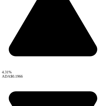
4.31%
ADA
$0.1966