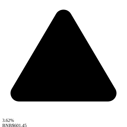
3.62%
BNB
$601.45