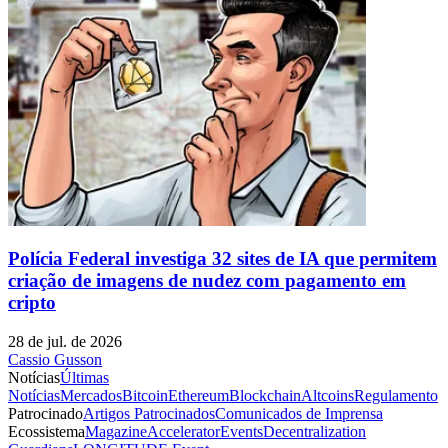
Polícia Federal investiga 32 sites de IA que permitem
criação de imagens de nudez com pagamento em
cripto
28 de jul. de 2026
Cassio Gusson
Notícias
Últimas
Notícias
Mercados
Bitcoin
Ethereum
Blockchain
Altcoins
Regulamento
Patrocinado
Artigos Patrocinados
Comunicados de Imprensa
Ecossistema
Magazine
Accelerator
Events
Decentralization