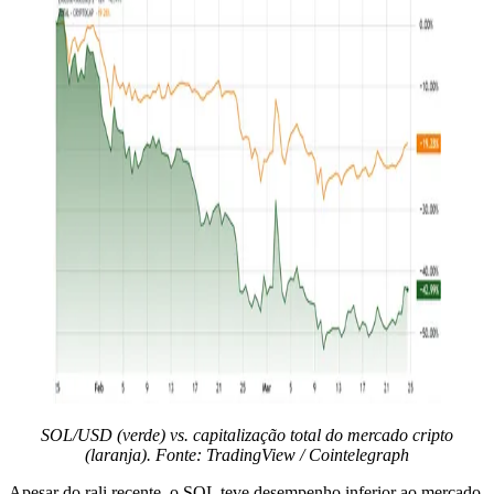
SOL/USD (verde) vs. capitalização total do mercado cripto
(laranja). Fonte: TradingView / Cointelegraph
Apesar do rali recente, o SOL teve desempenho inferior ao mercado