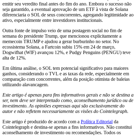
emitir seu veredito final antes do fim do ano. Embora o sucesso não
seja garantido, a eventual aprovação de um ETF à vista de Solana
diferenciaria o SOL de seus concorrentes, agregando legitimidade ao
ativo, especialmente entre investidores institucionais.
Outra fonte de impulso veio de uma postagem social no fim de
semana do presidente Trump, que mencionou explicitamente a
memecoin TRUMP e ajudou a gerar burburinho no setor. No
ecossistema Solana, a Fartcoin subiu 15% em 24 de março,
Dogwifhat (WIF) avançou 12%, e Pudgy Penguins (PENGU) teve
alta de 12%.
Em última análise, o SOL tem potencial significativo para maiores
ganhos, considerando o TVL e as taxas da rede, especialmente em
comparação com concorrentes, além da posição otimista de baleias
utilizando alavancagem.
Este artigo é apenas para fins informativos gerais e não se destina a
ser, nem deve ser interpretado como, aconselhamento jurídico ou de
investimento. As opiniões expressas aqui são exclusivamente do
autor e não refletem necessariamente as visões do Cointelegraph.
Este artigo é produzido de acordo com a
Política Editorial
da
Cointelegraph e destina-se apenas a fins informativos. Não constitui
aconselhamento de investimento ou recomendações. Todos os