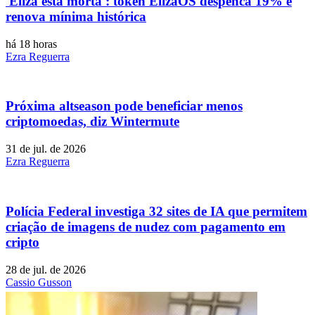
'Eliza está morta': token ElizaOS despenca 19% e
renova mínima histórica
há 18 horas
Ezra Reguerra
Próxima altseason pode beneficiar menos
criptomoedas, diz Wintermute
31 de jul. de 2026
Ezra Reguerra
Polícia Federal investiga 32 sites de IA que permitem
criação de imagens de nudez com pagamento em
cripto
28 de jul. de 2026
Cassio Gusson