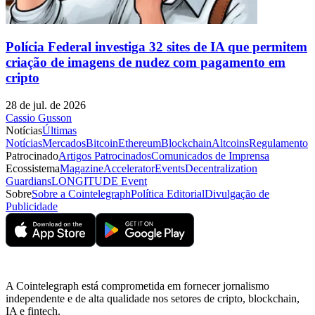
Polícia Federal investiga 32 sites de IA que permitem
criação de imagens de nudez com pagamento em
cripto
28 de jul. de 2026
Cassio Gusson
Notícias
Últimas
Notícias
Mercados
Bitcoin
Ethereum
Blockchain
Altcoins
Regulamento
Patrocinado
Artigos Patrocinados
Comunicados de Imprensa
Ecossistema
Magazine
Accelerator
Events
Decentralization
Guardians
LONGITUDE Event
Sobre
Sobre a Cointelegraph
Política Editorial
Divulgação de
Publicidade
A Cointelegraph está comprometida em fornecer jornalismo
independente e de alta qualidade nos setores de cripto, blockchain,
IA e fintech.