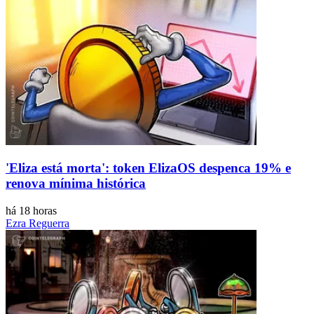
'Eliza está morta': token ElizaOS despenca 19% e
renova mínima histórica
há 18 horas
Ezra Reguerra