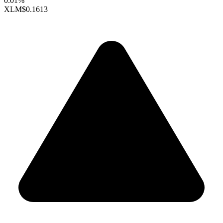
0.01%
XLM
$0.1613