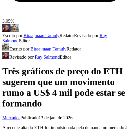
3.05%
Escrito por
Biraajmaan Tamuly
Redator
Revisado por
Ray
Salmond
Editor
Escrito por
Biraajmaan Tamuly
Redator
Revisado por
Ray Salmond
Editor
Três gráficos de preço do ETH
sugerem que um movimento
rumo a US$ 4 mil pode estar se
formando
Mercados
Publicado
13 de jan. de 2026
A recente alta do ETH foi impulsionada pela demanda no mercado à