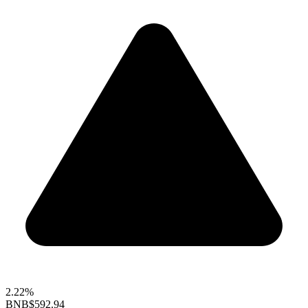
2.22%
BNB
$592.94