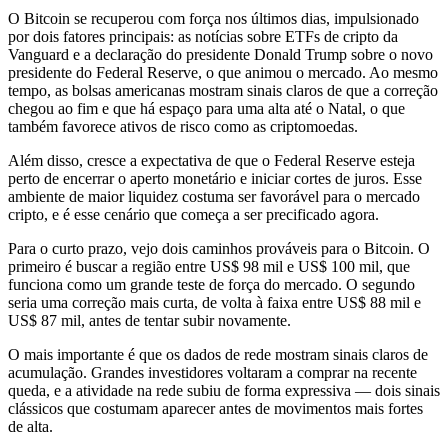
O Bitcoin se recuperou com força nos últimos dias, impulsionado
por dois fatores principais: as notícias sobre ETFs de cripto da
Vanguard e a declaração do presidente Donald Trump sobre o novo
presidente do Federal Reserve, o que animou o mercado. Ao mesmo
tempo, as bolsas americanas mostram sinais claros de que a correção
chegou ao fim e que há espaço para uma alta até o Natal, o que
também favorece ativos de risco como as criptomoedas.
Além disso, cresce a expectativa de que o Federal Reserve esteja
perto de encerrar o aperto monetário e iniciar cortes de juros. Esse
ambiente de maior liquidez costuma ser favorável para o mercado
cripto, e é esse cenário que começa a ser precificado agora.
Para o curto prazo, vejo dois caminhos prováveis para o Bitcoin. O
primeiro é buscar a região entre US$ 98 mil e US$ 100 mil, que
funciona como um grande teste de força do mercado. O segundo
seria uma correção mais curta, de volta à faixa entre US$ 88 mil e
US$ 87 mil, antes de tentar subir novamente.
O mais importante é que os dados de rede mostram sinais claros de
acumulação. Grandes investidores voltaram a comprar na recente
queda, e a atividade na rede subiu de forma expressiva — dois sinais
clássicos que costumam aparecer antes de movimentos mais fortes
de alta.