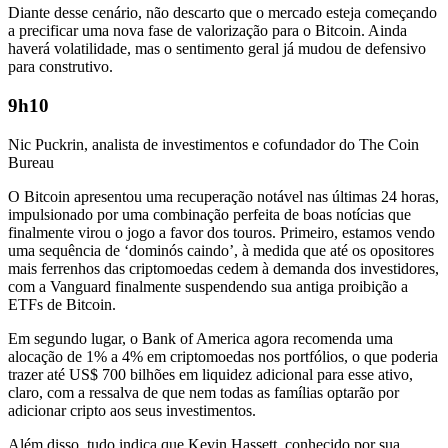
Diante desse cenário, não descarto que o mercado esteja começando
a precificar uma nova fase de valorização para o Bitcoin. Ainda
haverá volatilidade, mas o sentimento geral já mudou de defensivo
para construtivo.
9h10
Nic Puckrin, analista de investimentos e cofundador do The Coin
Bureau
O Bitcoin apresentou uma recuperação notável nas últimas 24 horas,
impulsionado por uma combinação perfeita de boas notícias que
finalmente virou o jogo a favor dos touros. Primeiro, estamos vendo
uma sequência de ‘dominós caindo’, à medida que até os opositores
mais ferrenhos das criptomoedas cedem à demanda dos investidores,
com a Vanguard finalmente suspendendo sua antiga proibição a
ETFs de Bitcoin.
Em segundo lugar, o Bank of America agora recomenda uma
alocação de 1% a 4% em criptomoedas nos portfólios, o que poderia
trazer até US$ 700 bilhões em liquidez adicional para esse ativo,
claro, com a ressalva de que nem todas as famílias optarão por
adicionar cripto aos seus investimentos.
Além disso, tudo indica que Kevin Hassett, conhecido por sua