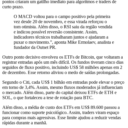
pontos criaram um gatilho imediato para algoritmos e traders de
curto prazo.
O MACD voltou para o campo positivo pela primeira
vez desde 20 de novembro, e essa virada reforçou o
tom otimista. Além disso, o RSI saiu da região vendida
e indicou possível reversão consistente. Assim,
indicadores técnicos trabalharam juntos e ajudaram a
puxar o movimento.”, aponta Mike Ermolaev, analista e
fundador da Outset PR.
Outro ponto decisivo envolveu os ETFs de Bitcoin, que voltaram a
registrar entradas após um mês difícil. Os fundos tiveram cinco dias
seguidos de fluxo positivo, incluindo US$ 58 milhões apenas em 2
de dezembro. Esse retorno aliviou o medo de saídas prolongadas.
Segundo o Citi, cada US$ 1 bilhão em entradas pode elevar o preço
em torno de 3,4%. Assim, mesmo fluxos moderados já influenciam
o mercado. Além disso, parte do capital deixou ETFs de ETH e
SOL, o que fortaleceu a tese de rotação para BTC.
Além disso, a média de custo dos ETFs em US$ 89.600 passou a
funcionar como suporte psicológico. Assim, traders viram espaço
para compras mais agressivas. Esse limite ajudou a reduzir vendas
rápidas durante a manhã.