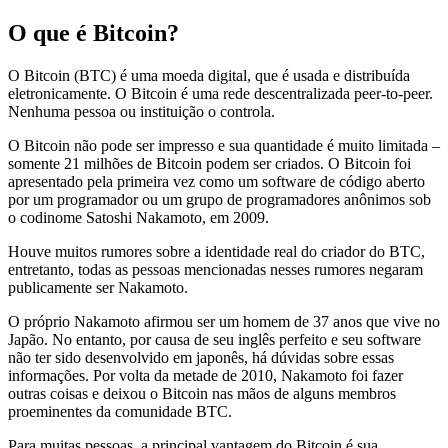
O que é Bitcoin?
O Bitcoin (BTC) é uma moeda digital, que é usada e distribuída
eletronicamente. O Bitcoin é uma rede descentralizada peer-to-peer.
Nenhuma pessoa ou instituição o controla.
O Bitcoin não pode ser impresso e sua quantidade é muito limitada –
somente 21 milhões de Bitcoin podem ser criados. O Bitcoin foi
apresentado pela primeira vez como um software de código aberto
por um programador ou um grupo de programadores anônimos sob
o codinome Satoshi Nakamoto, em 2009.
Houve muitos rumores sobre a identidade real do criador do BTC,
entretanto, todas as pessoas mencionadas nesses rumores negaram
publicamente ser Nakamoto.
O próprio Nakamoto afirmou ser um homem de 37 anos que vive no
Japão. No entanto, por causa de seu inglês perfeito e seu software
não ter sido desenvolvido em japonês, há dúvidas sobre essas
informações. Por volta da metade de 2010, Nakamoto foi fazer
outras coisas e deixou o Bitcoin nas mãos de alguns membros
proeminentes da comunidade BTC.
Para muitas pessoas, a principal vantagem do Bitcoin é sua