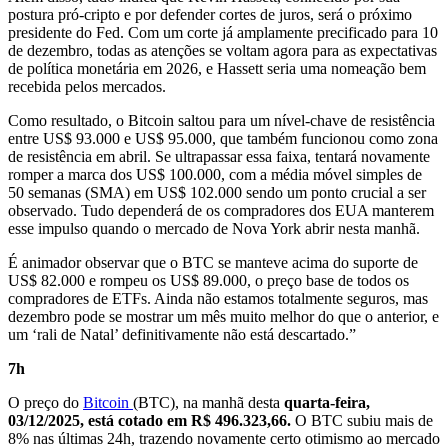
postura pró-cripto e por defender cortes de juros, será o próximo
presidente do Fed. Com um corte já amplamente precificado para 10
de dezembro, todas as atenções se voltam agora para as expectativas
de política monetária em 2026, e Hassett seria uma nomeação bem
recebida pelos mercados.
Como resultado, o Bitcoin saltou para um nível-chave de resistência
entre US$ 93.000 e US$ 95.000, que também funcionou como zona
de resistência em abril. Se ultrapassar essa faixa, tentará novamente
romper a marca dos US$ 100.000, com a média móvel simples de
50 semanas (SMA) em US$ 102.000 sendo um ponto crucial a ser
observado. Tudo dependerá de os compradores dos EUA manterem
esse impulso quando o mercado de Nova York abrir nesta manhã.
É animador observar que o BTC se manteve acima do suporte de
US$ 82.000 e rompeu os US$ 89.000, o preço base de todos os
compradores de ETFs. Ainda não estamos totalmente seguros, mas
dezembro pode se mostrar um mês muito melhor do que o anterior, e
um ‘rali de Natal’ definitivamente não está descartado.”
7h
O preço do
Bitcoin
(BTC), na manhã desta
quarta-feira,
03/12/2025, está cotado em R$ 496.323,66.
O BTC subiu mais de
8% nas últimas 24h, trazendo novamente certo otimismo ao mercado