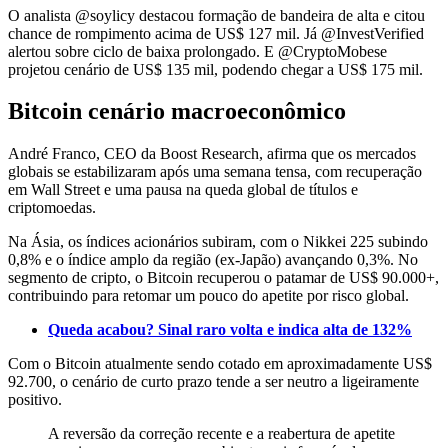
O analista @soylicy destacou formação de bandeira de alta e citou
chance de rompimento acima de US$ 127 mil. Já @InvestVerified
alertou sobre ciclo de baixa prolongado. E @CryptoMobese
projetou cenário de US$ 135 mil, podendo chegar a US$ 175 mil.
Bitcoin cenário macroeconômico
André Franco, CEO da Boost Research, afirma que os mercados
globais se estabilizaram após uma semana tensa, com recuperação
em Wall Street e uma pausa na queda global de títulos e
criptomoedas.
Na Ásia, os índices acionários subiram, com o Nikkei 225 subindo
0,8% e o índice amplo da região (ex‑Japão) avançando 0,3%. No
segmento de cripto, o Bitcoin recuperou o patamar de US$ 90.000+,
contribuindo para retomar um pouco do apetite por risco global.
Queda acabou? Sinal raro volta e indica alta de 132%
Com o Bitcoin atualmente sendo cotado em aproximadamente US$
92.700, o cenário de curto prazo tende a ser neutro a ligeiramente
positivo.
A reversão da correção recente e a reabertura de apetite