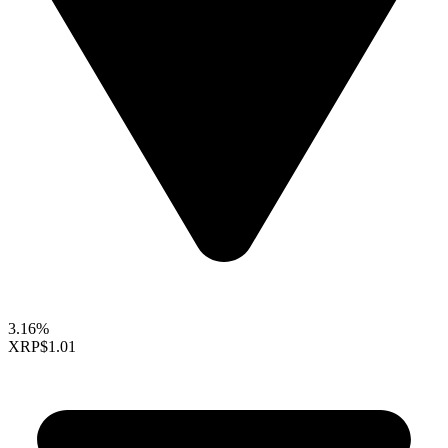
3.16%
XRP
$1.01