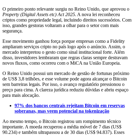
O primeiro ponto relevante surgiu no Reino Unido, que aprovou o
Property (Digital Assets etc) Act 2025
. A nova lei reconheceu
criptos como propriedade legal, incluindo direitos sucessórios. Com
isso, grandes gestoras voltaram a olhar para o setor com mais
segurança.
Esse movimento ganhou força porque empresas como a Fidelity
ampliaram serviços cripto no país logo após o anúncio. Assim, o
mercado interpretou o gesto como sinal institucional forte. Além
disso, investidores lembraram que regras claras sempre destravam
novos fluxos, como ocorreu com o MiCA na União Europeia.
O Reino Unido possui um mercado de gestão de fortunas próximo
de US$ 3,8 trilhões, e esse volume pode agora alcançar o Bitcoin
sem barreiras legais. Por isso, o avanço regulatório pressionou o
preço para cima. A clareza jurídica reduziu dúvidas e abriu espaço
para mais alocação.
97% dos bancos centrais rejeitam Bitcoin em reservas
soberanas, mas veem potencial na tokenização
Ao mesmo tempo, o Bitcoin registrou um rompimento técnico
importante. A moeda recuperou a média móvel de 7 dias (US$
90.234) e também ultrapassou a de 30 dias (US$ 94.837). Esses