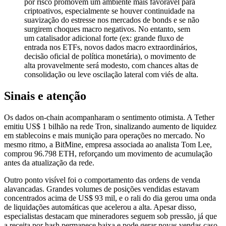
por risco promovem um ambiente mais favorável para
criptoativos, especialmente se houver continuidade na
suavização do estresse nos mercados de bonds e se não
surgirem choques macro negativos. No entanto, sem
um catalisador adicional forte (ex: grande fluxo de
entrada nos ETFs, novos dados macro extraordinários,
decisão oficial de política monetária), o movimento de
alta provavelmente será modesto, com chances altas de
consolidação ou leve oscilação lateral com viés de alta.
Sinais e atenção
Os dados on-chain acompanharam o sentimento otimista. A Tether
emitiu US$ 1 bilhão na rede Tron, sinalizando aumento de liquidez
em stablecoins e mais munição para operações no mercado. No
mesmo ritmo, a BitMine, empresa associada ao analista Tom Lee,
comprou 96.798 ETH, reforçando um movimento de acumulação
antes da atualização da rede.
Outro ponto visível foi o comportamento das ordens de venda
alavancadas. Grandes volumes de posições vendidas estavam
concentrados acima de US$ 93 mil, e o rali do dia gerou uma onda
de liquidações automáticas que acelerou a alta. Apesar disso,
especialistas destacam que mineradores seguem sob pressão, já que
a receita por hash permanece baixa e pode gerar novas vendas caso