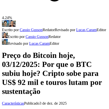
4.24%
Escrito por
Cassio Gusson
Redator
Revisado por
Lucas Caram
Editor
Escrito por
Cassio Gusson
Redator
Revisado por
Lucas Caram
Editor
Preço do Bitcoin hoje,
03/12/2025: Por que o BTC
subiu hoje? Cripto sobe para
US$ 92 mil e touros lutam por
sustentação
Características
Publicado
3 de dez. de 2025