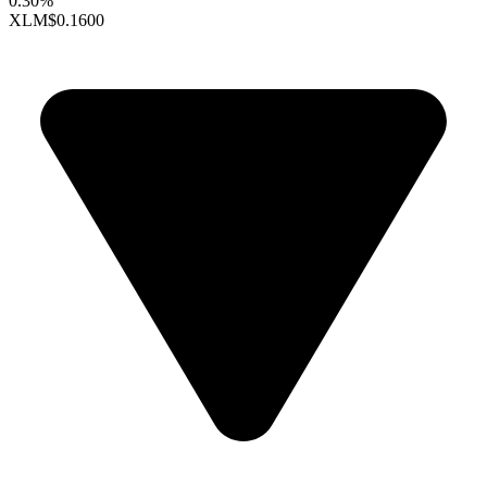
0.30%
XLM
$0.1600