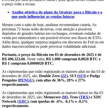
o preço volte a recuar.
Análise objetiva do plano da Strategy para o Bitcoin e o
que pode influenciar as vendas futuras
Mesmo com o salto de hoje, analistas recomendam cautela. As
próximas 72 horas serão decisivas, com atenção a possíveis
depósitos de grandes baleias em exchanges, eventuais rodadas de
venda por mineradores e um possível reverso nos fluxos de ETFs.
Além disso, qualquer surpresa negativa em discursos do Fed ou em
dados macroeconômicos pode provocar volatilidade adicional.
Portanto, o preço do Bitcoin em 03 de dezembro de 2025 é de
R$
496.323,66
. Neste valor,
R$ 1.000 compram 0,0020 BTC e
R$ 1 compram 0,0000020 BTC.
As criptomoedas que estão registrando as maiores altas no dia 03 de
dezembro de 2025, são:
Double Zero (
2Z
), SUI (
SUI
) e Pudgy
Penguins (
PENGU
). com altas de 36%, 28% e 27%
respectivamente.
As criptomoedas que estão registrando as maiores baixas no dia 03
de dezembro de 2025, são:
Memecore (
M
), Tron (
TRX
) e XDC
Network (
XDC
), com quedas de -4%, -0,1% e -0,1%
respectivamente.