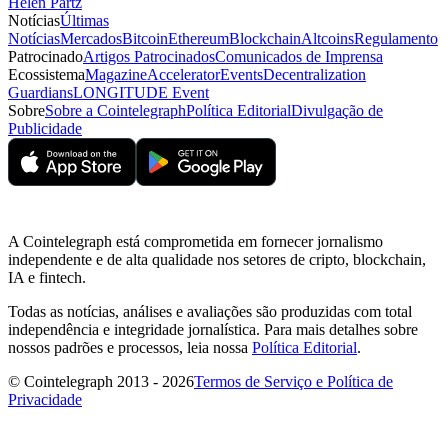
Helen Partz
Notícias
Últimas
Notícias
Mercados
Bitcoin
Ethereum
Blockchain
Altcoins
Regulamento
Patrocinado
Artigos Patrocinados
Comunicados de Imprensa
Ecossistema
Magazine
Accelerator
Events
Decentralization
Guardians
LONGITUDE Event
Sobre
Sobre a Cointelegraph
Política Editorial
Divulgação de
Publicidade
A Cointelegraph está comprometida em fornecer jornalismo
independente e de alta qualidade nos setores de cripto, blockchain,
IA e fintech.
Todas as notícias, análises e avaliações são produzidas com total
independência e integridade jornalística. Para mais detalhes sobre
nossos padrões e processos, leia nossa
Política Editorial
.
© Cointelegraph 2013 - 2026
Termos de Serviço e Política de
Privacidade