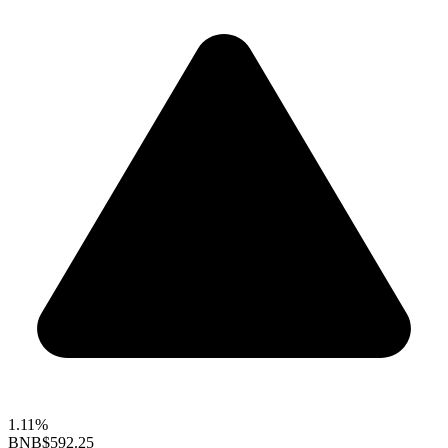
1.11%
BNB
$592.25