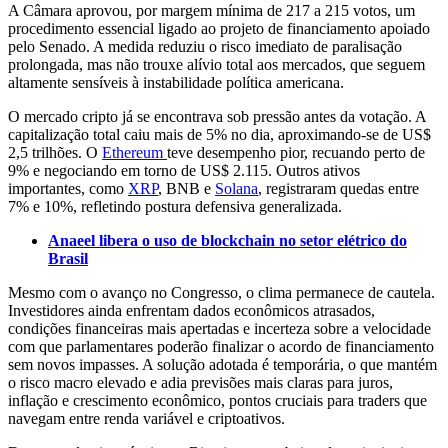
A Câmara aprovou, por margem mínima de 217 a 215 votos, um
procedimento essencial ligado ao projeto de financiamento apoiado
pelo Senado. A medida reduziu o risco imediato de paralisação
prolongada, mas não trouxe alívio total aos mercados, que seguem
altamente sensíveis à instabilidade política americana.
O mercado cripto já se encontrava sob pressão antes da votação. A
capitalização total caiu mais de 5% no dia, aproximando-se de US$
2,5 trilhões. O
Ethereum
teve desempenho pior, recuando perto de
9% e negociando em torno de US$ 2.115. Outros ativos
importantes, como
XRP
, BNB e
Solana
, registraram quedas entre
7% e 10%, refletindo postura defensiva generalizada.
Anaeel libera o uso de blockchain no setor elétrico do
Brasil
Mesmo com o avanço no Congresso, o clima permanece de cautela.
Investidores ainda enfrentam dados econômicos atrasados,
condições financeiras mais apertadas e incerteza sobre a velocidade
com que parlamentares poderão finalizar o acordo de financiamento
sem novos impasses. A solução adotada é temporária, o que mantém
o risco macro elevado e adia previsões mais claras para juros,
inflação e crescimento econômico, pontos cruciais para traders que
navegam entre renda variável e criptoativos.