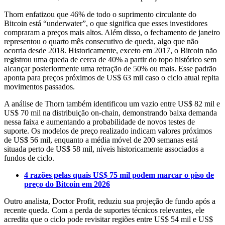
Thorn enfatizou que 46% de todo o suprimento circulante do
Bitcoin está “underwater”, o que significa que esses investidores
compraram a preços mais altos. Além disso, o fechamento de janeiro
representou o quarto mês consecutivo de queda, algo que não
ocorria desde 2018. Historicamente, exceto em 2017, o Bitcoin não
registrou uma queda de cerca de 40% a partir do topo histórico sem
alcançar posteriormente uma retração de 50% ou mais. Esse padrão
aponta para preços próximos de US$ 63 mil caso o ciclo atual repita
movimentos passados.
A análise de Thorn também identificou um vazio entre US$ 82 mil e
US$ 70 mil na distribuição on-chain, demonstrando baixa demanda
nessa faixa e aumentando a probabilidade de novos testes de
suporte. Os modelos de preço realizado indicam valores próximos
de US$ 56 mil, enquanto a média móvel de 200 semanas está
situada perto de US$ 58 mil, níveis historicamente associados a
fundos de ciclo.
4 razões pelas quais US$ 75 mil podem marcar o piso de
preço do Bitcoin em 2026
Outro analista, Doctor Profit, reduziu sua projeção de fundo após a
recente queda. Com a perda de suportes técnicos relevantes, ele
acredita que o ciclo pode revisitar regiões entre US$ 54 mil e US$