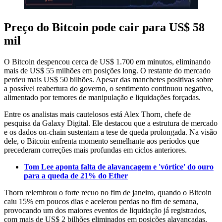
Preço do Bitcoin pode cair para US$ 58
mil
O Bitcoin despencou cerca de US$ 1.700 em minutos, eliminando
mais de US$ 55 milhões em posições long. O restante do mercado
perdeu mais US$ 50 bilhões. Apesar das manchetes positivas sobre
a possível reabertura do governo, o sentimento continuou negativo,
alimentado por temores de manipulação e liquidações forçadas.
Entre os analistas mais cautelosos está Alex Thorn, chefe de
pesquisa da Galaxy Digital. Ele destacou que a estrutura de mercado
e os dados on-chain sustentam a tese de queda prolongada. Na visão
dele, o Bitcoin enfrenta momento semelhante aos períodos que
precederam correções mais profundas em ciclos anteriores.
Tom Lee aponta falta de alavancagem e 'vórtice' do ouro
para a queda de 21% do Ether
Thorn relembrou o forte recuo no fim de janeiro, quando o Bitcoin
caiu 15% em poucos dias e acelerou perdas no fim de semana,
provocando um dos maiores eventos de liquidação já registrados,
com mais de US$ 2 bilhões eliminados em posições alavancadas.