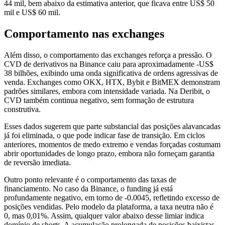
44 mil, bem abaixo da estimativa anterior, que ficava entre US$ 50
mil e US$ 60 mil.
Comportamento nas exchanges
Além disso, o comportamento das exchanges reforça a pressão. O
CVD de derivativos na Binance caiu para aproximadamente -US$
38 bilhões, exibindo uma onda significativa de ordens agressivas de
venda. Exchanges como OKX, HTX, Bybit e BitMEX demonstram
padrões similares, embora com intensidade variada. Na Deribit, o
CVD também continua negativo, sem formação de estrutura
construtiva.
Esses dados sugerem que parte substancial das posições alavancadas
já foi eliminada, o que pode indicar fase de transição. Em ciclos
anteriores, momentos de medo extremo e vendas forçadas costumam
abrir oportunidades de longo prazo, embora não forneçam garantia
de reversão imediata.
Outro ponto relevante é o comportamento das taxas de
financiamento. No caso da Binance, o funding já está
profundamente negativo, em torno de -0.0045, refletindo excesso de
posições vendidas. Pelo modelo da plataforma, a taxa neutra não é
0, mas 0,01%. Assim, qualquer valor abaixo desse limiar indica
domínio de shorts. A acumulação prolongada de posições baixistas