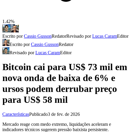
1.42%
Escrito por
Cassio Gusson
Redator
Revisado por
Lucas Caram
Editor
Escrito por
Cassio Gusson
Redator
Revisado por
Lucas Caram
Editor
Bitcoin cai para US$ 73 mil em
nova onda de baixa de 6% e
ursos podem derrubar preço
para US$ 58 mil
Características
Publicado
3 de fev. de 2026
Mercado reage com medo extremo, liquidações aceleram e
indicadores técnicos sugerem pressão baixista persistente.