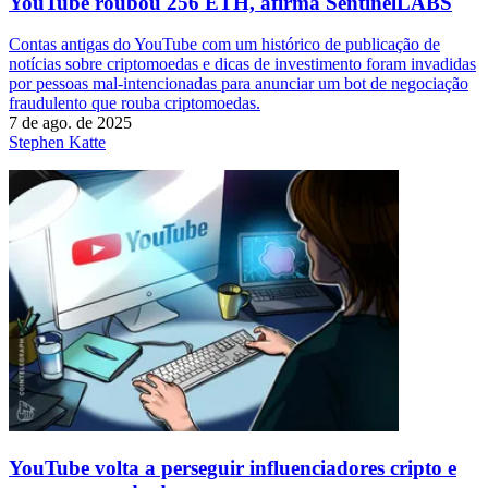
YouTube roubou 256 ETH, afirma SentinelLABS
Contas antigas do YouTube com um histórico de publicação de
notícias sobre criptomoedas e dicas de investimento foram invadidas
por pessoas mal-intencionadas para anunciar um bot de negociação
fraudulento que rouba criptomoedas.
7 de ago. de 2025
Stephen Katte
YouTube volta a perseguir influenciadores cripto e