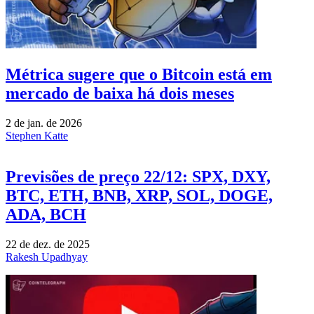
Métrica sugere que o Bitcoin está em
mercado de baixa há dois meses
2 de jan. de 2026
Stephen Katte
Previsões de preço 22/12: SPX, DXY,
BTC, ETH, BNB, XRP, SOL, DOGE,
ADA, BCH
22 de dez. de 2025
Rakesh Upadhyay