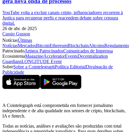
gera nova onda de processos
YouTube volta a excluir canais cripto, influenciadores recorrem à
Justiça para recuperar perfis e reacendem debate sobre censura
digital.
26 de abr. de 2025
Cassio Gusson
Notícias
Últimas
Notícias
Mercados
Bitcoin
Ethereum
Blockchain
Altcoins
Regulamento
Patrocinado
Artigos Patrocinados
Comunicados de Imprensa
Ecossistema
Magazine
Accelerator
Events
Decentralization
Guardians
LONGITUDE Event
Sobre
Sobre a Cointelegraph
Política Editorial
Divulgação de
Publicidade
A Cointelegraph está comprometida em fornecer jornalismo
independente e de alta qualidade nos setores de cripto, blockchain,
IA e fintech.
Todas as notícias, análises e avaliações são produzidas com total
independência e integridade jornalística. Para mais detalhes sobre