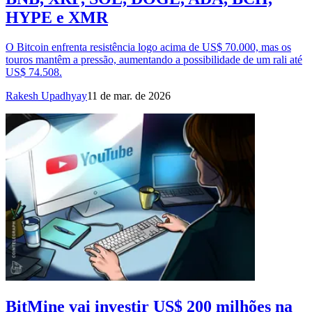
HYPE e XMR
O Bitcoin enfrenta resistência logo acima de US$ 70.000, mas os
touros mantêm a pressão, aumentando a possibilidade de um rali até
US$ 74.508.
Rakesh Upadhyay
11 de mar. de 2026
BitMine vai investir US$ 200 milhões na