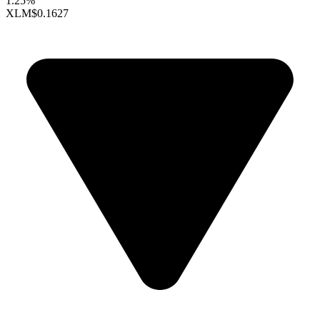
1.25%
XLM
$0.1627