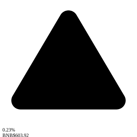
0.23%
BNB
$603.92