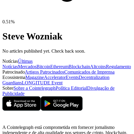
0.51%
Steve Wozniak
No articles published yet. Check back soon.
Notícias
Últimas
Notícias
Mercados
Bitcoin
Ethereum
Blockchain
Altcoins
Regulamento
Patrocinado
Artigos Patrocinados
Comunicados de Imprensa
Ecossistema
Magazine
Accelerator
Events
Decentralization
Guardians
LONGITUDE Event
Sobre
Sobre a Cointelegraph
Política Editorial
Divulgação de
Publicidade
A Cointelegraph está comprometida em fornecer jornalismo
independente e de alta qualidade nos setores de cripto, blockchain,